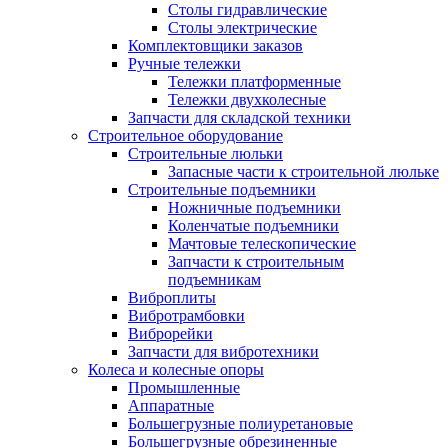
Столы гидравлические
Столы электрические
Комплектовщики заказов
Ручные тележки
Тележки платформенные
Тележки двухколесные
Запчасти для складской техники
Строительное оборудование
Строительные люльки
Запасные части к строительной люльке
Строительные подъемники
Ножничные подъемники
Коленчатые подъемники
Мачтовые телескопические
Запчасти к строительным
подъемникам
Виброплиты
Вибротрамбовки
Виброрейки
Запчасти для вибротехники
Колеса и колесные опоры
Промышленные
Аппаратные
Большегрузные полиуретановые
Большегрузные обрезиненные