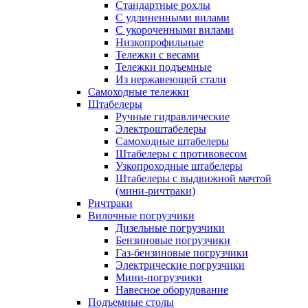
Стандартные рохлы
С удлиненными вилами
С укороченными вилами
Низкопрофильные
Тележки с весами
Тележки подъемные
Из нержавеющей стали
Самоходные тележки
Штабелеры
Ручные гидравлические
Электроштабелеры
Самоходные штабелеры
Штабелеры с противовесом
Узкопроходные штабелеры
Штабелеры с выдвижной мачтой
(мини-ричтраки)
Ричтраки
Вилочные погрузчики
Дизельные погрузчики
Бензиновые погрузчики
Газ-бензиновые погрузчики
Электрические погрузчики
Мини-погрузчики
Навесное оборудование
Подъемные столы