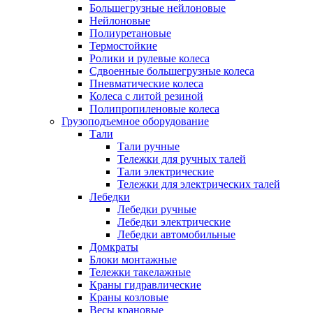
Большегрузные нейлоновые
Нейлоновые
Полиуретановые
Термостойкие
Ролики и рулевые колеса
Сдвоенные большегрузные колеса
Пневматические колеса
Колеса с литой резиной
Полипропиленовые колеса
Грузоподъемное оборудование
Тали
Тали ручные
Тележки для ручных талей
Тали электрические
Тележки для электрических талей
Лебедки
Лебедки ручные
Лебедки электрические
Лебедки автомобильные
Домкраты
Блоки монтажные
Тележки такелажные
Краны гидравлические
Краны козловые
Весы крановые