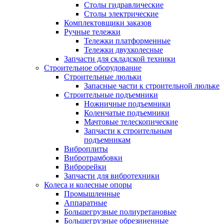
Столы гидравлические
Столы электрические
Комплектовщики заказов
Ручные тележки
Тележки платформенные
Тележки двухколесные
Запчасти для складской техники
Строительное оборудование
Строительные люльки
Запасные части к строительной люльке
Строительные подъемники
Ножничные подъемники
Коленчатые подъемники
Мачтовые телескопические
Запчасти к строительным
подъемникам
Виброплиты
Вибротрамбовки
Виброрейки
Запчасти для вибротехники
Колеса и колесные опоры
Промышленные
Аппаратные
Большегрузные полиуретановые
Большегрузные обрезиненные