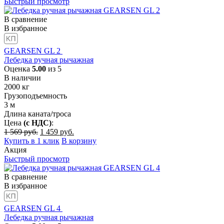
Быстрый просмотр
В сравнение
В избранное
GEARSEN GL 2
Лебедка ручная рычажная
Оценка
5.00
из 5
В наличии
2000
кг
Грузоподъемность
3
м
Длина каната/троса
Цена
(с НДС)
:
Первоначальная
Текущая
1 569
руб.
1 459
руб.
цена
цена:
Купить в 1 клик
В корзину
составляла
1
Акция
1
459
Быстрый просмотр
569
руб..
руб..
В сравнение
В избранное
GEARSEN GL 4
Лебедка ручная рычажная