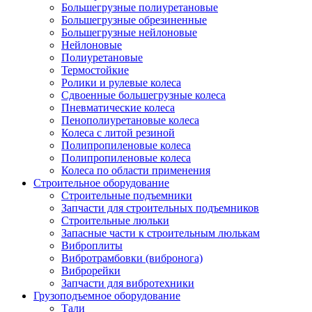
Большегрузные полиуретановые
Большегрузные обрезиненные
Большегрузные нейлоновые
Нейлоновые
Полиуретановые
Термостойкие
Ролики и рулевые колеса
Сдвоенные большегрузные колеса
Пневматические колеса
Пенополиуретановые колеса
Колеса с литой резиной
Полипропиленовые колеса
Полипропиленовые колеса
Колеса по области применения
Строительное оборудование
Строительные подъемники
Запчасти для строительных подъемников
Строительные люльки
Запасные части к строительным люлькам
Виброплиты
Вибротрамбовки (вибронога)
Виброрейки
Запчасти для вибротехники
Грузоподъемное оборудование
Тали