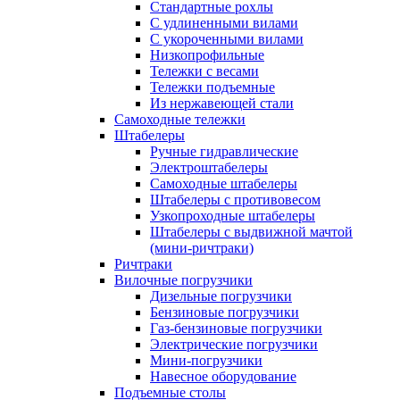
Стандартные рохлы
С удлиненными вилами
С укороченными вилами
Низкопрофильные
Тележки с весами
Тележки подъемные
Из нержавеющей стали
Самоходные тележки
Штабелеры
Ручные гидравлические
Электроштабелеры
Самоходные штабелеры
Штабелеры с противовесом
Узкопроходные штабелеры
Штабелеры с выдвижной мачтой
(мини-ричтраки)
Ричтраки
Вилочные погрузчики
Дизельные погрузчики
Бензиновые погрузчики
Газ-бензиновые погрузчики
Электрические погрузчики
Мини-погрузчики
Навесное оборудование
Подъемные столы