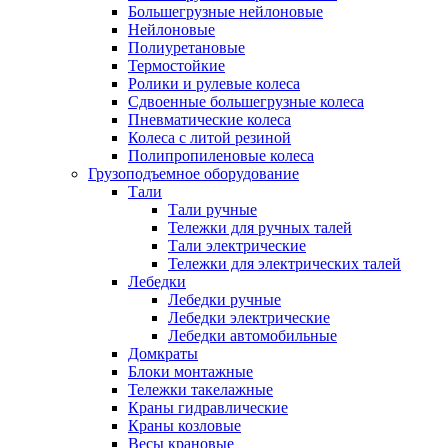
Большегрузные нейлоновые
Нейлоновые
Полиуретановые
Термостойкие
Ролики и рулевые колеса
Сдвоенные большегрузные колеса
Пневматические колеса
Колеса с литой резиной
Полипропиленовые колеса
Грузоподъемное оборудование
Тали
Тали ручные
Тележки для ручных талей
Тали электрические
Тележки для электрических талей
Лебедки
Лебедки ручные
Лебедки электрические
Лебедки автомобильные
Домкраты
Блоки монтажные
Тележки такелажные
Краны гидравлические
Краны козловые
Весы крановые