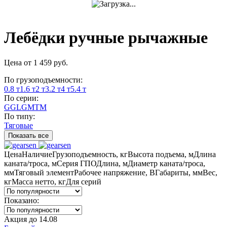
Лебёдки ручные рычажные
Цена
от
1 459
руб.
По грузоподъемности:
0.8 т
1.6 т
2 т
3.2 т
4 т
5.4 т
По серии:
GGL
GMTM
По типу:
Тяговые
Показать все
Цена
Наличие
Грузоподъемность, кг
Высота подъема, м
Длина
каната/троса, м
Серия ГПО
Длина, м
Диаметр каната/троса,
мм
Тяговый элемент
Рабочее напряжение, В
Габариты, мм
Вес,
кг
Масса нетто, кг
Для серий
Показано:
Акция
до
14.08