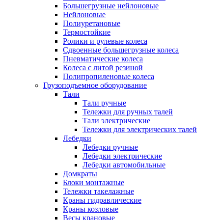
Большегрузные нейлоновые
Нейлоновые
Полиуретановые
Термостойкие
Ролики и рулевые колеса
Сдвоенные большегрузные колеса
Пневматические колеса
Колеса с литой резиной
Полипропиленовые колеса
Грузоподъемное оборудование
Тали
Тали ручные
Тележки для ручных талей
Тали электрические
Тележки для электрических талей
Лебедки
Лебедки ручные
Лебедки электрические
Лебедки автомобильные
Домкраты
Блоки монтажные
Тележки такелажные
Краны гидравлические
Краны козловые
Весы крановые