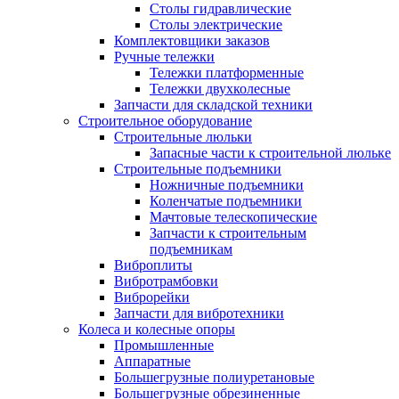
Столы гидравлические
Столы электрические
Комплектовщики заказов
Ручные тележки
Тележки платформенные
Тележки двухколесные
Запчасти для складской техники
Строительное оборудование
Строительные люльки
Запасные части к строительной люльке
Строительные подъемники
Ножничные подъемники
Коленчатые подъемники
Мачтовые телескопические
Запчасти к строительным
подъемникам
Виброплиты
Вибротрамбовки
Виброрейки
Запчасти для вибротехники
Колеса и колесные опоры
Промышленные
Аппаратные
Большегрузные полиуретановые
Большегрузные обрезиненные