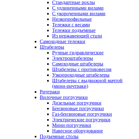
Стандартные рохлы
С удлиненными вилами
С укороченными вилами
Низкопрофильные
Тележки с весами
Тележки подъемные
Из нержавеющей стали
Самоходные тележки
Штабелеры
Ручные гидравлические
Электроштабелеры
Самоходные штабелеры
Штабелеры с противовесом
Узкопроходные штабелеры
Штабелеры с выдвижной мачтой
(мини-ричтраки)
Ричтраки
Вилочные погрузчики
Дизельные погрузчики
Бензиновые погрузчики
Газ-бензиновые погрузчики
Электрические погрузчики
Мини-погрузчики
Навесное оборудование
Подъемные столы