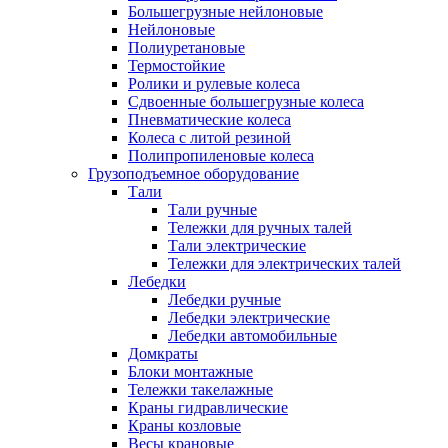
Большегрузные нейлоновые
Нейлоновые
Полиуретановые
Термостойкие
Ролики и рулевые колеса
Сдвоенные большегрузные колеса
Пневматические колеса
Колеса с литой резиной
Полипропиленовые колеса
Грузоподъемное оборудование
Тали
Тали ручные
Тележки для ручных талей
Тали электрические
Тележки для электрических талей
Лебедки
Лебедки ручные
Лебедки электрические
Лебедки автомобильные
Домкраты
Блоки монтажные
Тележки такелажные
Краны гидравлические
Краны козловые
Весы крановые