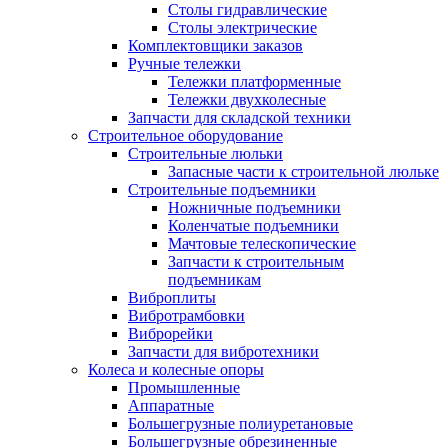
Столы гидравлические
Столы электрические
Комплектовщики заказов
Ручные тележки
Тележки платформенные
Тележки двухколесные
Запчасти для складской техники
Строительное оборудование
Строительные люльки
Запасные части к строительной люльке
Строительные подъемники
Ножничные подъемники
Коленчатые подъемники
Мачтовые телескопические
Запчасти к строительным
подъемникам
Виброплиты
Вибротрамбовки
Виброрейки
Запчасти для вибротехники
Колеса и колесные опоры
Промышленные
Аппаратные
Большегрузные полиуретановые
Большегрузные обрезиненные