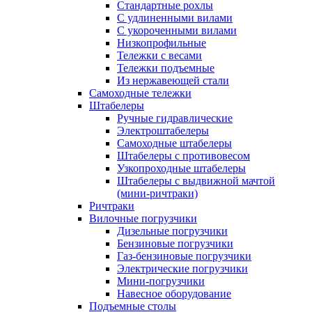
Стандартные рохлы
С удлиненными вилами
С укороченными вилами
Низкопрофильные
Тележки с весами
Тележки подъемные
Из нержавеющей стали
Самоходные тележки
Штабелеры
Ручные гидравлические
Электроштабелеры
Самоходные штабелеры
Штабелеры с противовесом
Узкопроходные штабелеры
Штабелеры с выдвижной мачтой
(мини-ричтраки)
Ричтраки
Вилочные погрузчики
Дизельные погрузчики
Бензиновые погрузчики
Газ-бензиновые погрузчики
Электрические погрузчики
Мини-погрузчики
Навесное оборудование
Подъемные столы