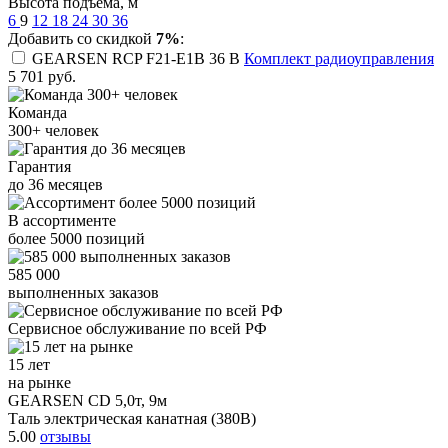
Высота подъема, м
6
9
12
18
24
30
36
Добавить со скидкой
7%
:
GEARSEN RCP F21-E1B 36 B
Комплект радиоуправления
5 701
руб.
Команда
300+
человек
Гарантия
до
36
месяцев
В ассортименте
более
5000
позиций
585 000
выполненных заказов
Сервисное обслуживание
по всей РФ
15 лет
на рынке
GEARSEN CD 5,0т, 9м
Таль электрическая канатная (380В)
5.00
отзывы