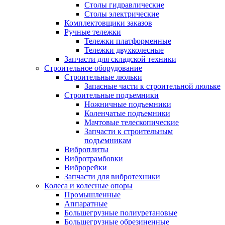
Столы гидравлические
Столы электрические
Комплектовщики заказов
Ручные тележки
Тележки платформенные
Тележки двухколесные
Запчасти для складской техники
Строительное оборудование
Строительные люльки
Запасные части к строительной люльке
Строительные подъемники
Ножничные подъемники
Коленчатые подъемники
Мачтовые телескопические
Запчасти к строительным
подъемникам
Виброплиты
Вибротрамбовки
Виброрейки
Запчасти для вибротехники
Колеса и колесные опоры
Промышленные
Аппаратные
Большегрузные полиуретановые
Большегрузные обрезиненные