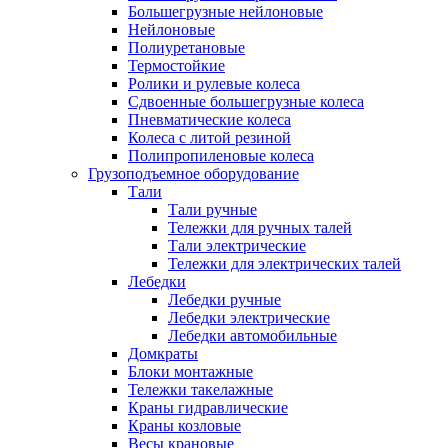
Большегрузные нейлоновые
Нейлоновые
Полиуретановые
Термостойкие
Ролики и рулевые колеса
Сдвоенные большегрузные колеса
Пневматические колеса
Колеса с литой резиной
Полипропиленовые колеса
Грузоподъемное оборудование
Тали
Тали ручные
Тележки для ручных талей
Тали электрические
Тележки для электрических талей
Лебедки
Лебедки ручные
Лебедки электрические
Лебедки автомобильные
Домкраты
Блоки монтажные
Тележки такелажные
Краны гидравлические
Краны козловые
Весы крановые