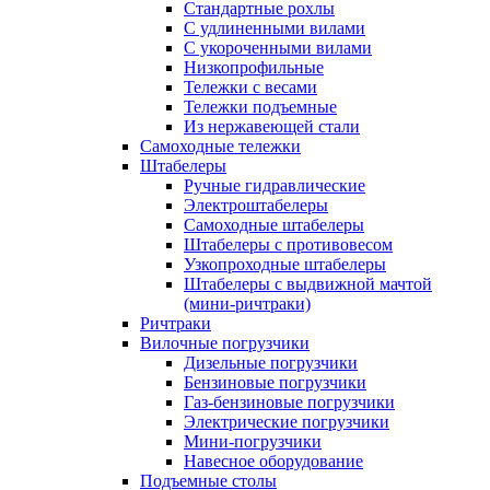
Стандартные рохлы
С удлиненными вилами
С укороченными вилами
Низкопрофильные
Тележки с весами
Тележки подъемные
Из нержавеющей стали
Самоходные тележки
Штабелеры
Ручные гидравлические
Электроштабелеры
Самоходные штабелеры
Штабелеры с противовесом
Узкопроходные штабелеры
Штабелеры с выдвижной мачтой
(мини-ричтраки)
Ричтраки
Вилочные погрузчики
Дизельные погрузчики
Бензиновые погрузчики
Газ-бензиновые погрузчики
Электрические погрузчики
Мини-погрузчики
Навесное оборудование
Подъемные столы