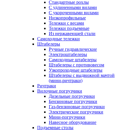
Стандартные рохлы
С удлиненными вилами
С укороченными вилами
Низкопрофильные
Тележки с весами
Тележки подъемные
Из нержавеющей стали
Самоходные тележки
Штабелеры
Ручные гидравлические
Электроштабелеры
Самоходные штабелеры
Штабелеры с противовесом
Узкопроходные штабелеры
Штабелеры с выдвижной мачтой
(мини-ричтраки)
Ричтраки
Вилочные погрузчики
Дизельные погрузчики
Бензиновые погрузчики
Газ-бензиновые погрузчики
Электрические погрузчики
Мини-погрузчики
Навесное оборудование
Подъемные столы