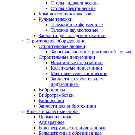
Столы гидравлические
Столы электрические
Комплектовщики заказов
Ручные тележки
Тележки платформенные
Тележки двухколесные
Запчасти для складской техники
Строительное оборудование
Строительные люльки
Запасные части к строительной люльке
Строительные подъемники
Ножничные подъемники
Коленчатые подъемники
Мачтовые телескопические
Запчасти к строительным
подъемникам
Виброплиты
Вибротрамбовки
Виброрейки
Запчасти для вибротехники
Колеса и колесные опоры
Промышленные
Аппаратные
Большегрузные полиуретановые
Большегрузные обрезиненные