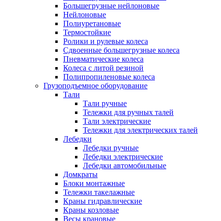
Большегрузные нейлоновые
Нейлоновые
Полиуретановые
Термостойкие
Ролики и рулевые колеса
Сдвоенные большегрузные колеса
Пневматические колеса
Колеса с литой резиной
Полипропиленовые колеса
Грузоподъемное оборудование
Тали
Тали ручные
Тележки для ручных талей
Тали электрические
Тележки для электрических талей
Лебедки
Лебедки ручные
Лебедки электрические
Лебедки автомобильные
Домкраты
Блоки монтажные
Тележки такелажные
Краны гидравлические
Краны козловые
Весы крановые