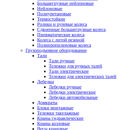
Большегрузные нейлоновые
Нейлоновые
Полиуретановые
Термостойкие
Ролики и рулевые колеса
Сдвоенные большегрузные колеса
Пневматические колеса
Колеса с литой резиной
Полипропиленовые колеса
Грузоподъемное оборудование
Тали
Тали ручные
Тележки для ручных талей
Тали электрические
Тележки для электрических талей
Лебедки
Лебедки ручные
Лебедки электрические
Лебедки автомобильные
Домкраты
Блоки монтажные
Тележки такелажные
Краны гидравлические
Краны козловые
Весы крановые