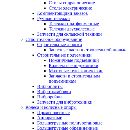
Столы гидравлические
Столы электрические
Комплектовщики заказов
Ручные тележки
Тележки платформенные
Тележки двухколесные
Запчасти для складской техники
Строительное оборудование
Строительные люльки
Запасные части к строительной люльке
Строительные подъемники
Ножничные подъемники
Коленчатые подъемники
Мачтовые телескопические
Запчасти к строительным
подъемникам
Виброплиты
Вибротрамбовки
Виброрейки
Запчасти для вибротехники
Колеса и колесные опоры
Промышленные
Аппаратные
Большегрузные полиуретановые
Большегрузные обрезиненные