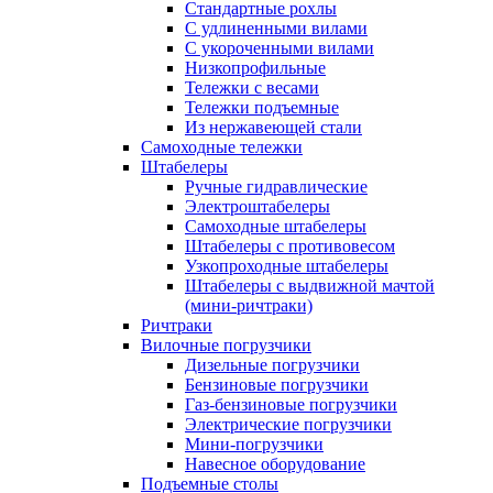
Стандартные рохлы
С удлиненными вилами
С укороченными вилами
Низкопрофильные
Тележки с весами
Тележки подъемные
Из нержавеющей стали
Самоходные тележки
Штабелеры
Ручные гидравлические
Электроштабелеры
Самоходные штабелеры
Штабелеры с противовесом
Узкопроходные штабелеры
Штабелеры с выдвижной мачтой
(мини-ричтраки)
Ричтраки
Вилочные погрузчики
Дизельные погрузчики
Бензиновые погрузчики
Газ-бензиновые погрузчики
Электрические погрузчики
Мини-погрузчики
Навесное оборудование
Подъемные столы