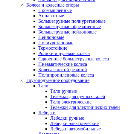
Колеса и колесные опоры
Промышленные
Аппаратные
Большегрузные полиуретановые
Большегрузные обрезиненные
Большегрузные нейлоновые
Нейлоновые
Полиуретановые
Термостойкие
Ролики и рулевые колеса
Сдвоенные большегрузные колеса
Пневматические колеса
Колеса с литой резиной
Полипропиленовые колеса
Грузоподъемное оборудование
Тали
Тали ручные
Тележки для ручных талей
Тали электрические
Тележки для электрических талей
Лебедки
Лебедки ручные
Лебедки электрические
Лебедки автомобильные