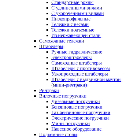
Стандартные рохлы
С удлиненными вилами
С укороченными вилами
Низкопрофильные
Тележки с весами
Тележки подъемные
Из нержавеющей стали
Самоходные тележки
Штабелеры
Ручные гидравлические
Электроштабелеры
Самоходные штабелеры
Штабелеры с противовесом
Узкопроходные штабелеры
Штабелеры с выдвижной мачтой
(мини-ричтраки)
Ричтраки
Вилочные погрузчики
Дизельные погрузчики
Бензиновые погрузчики
Газ-бензиновые погрузчики
Электрические погрузчики
Мини-погрузчики
Навесное оборудование
Подъемные столы