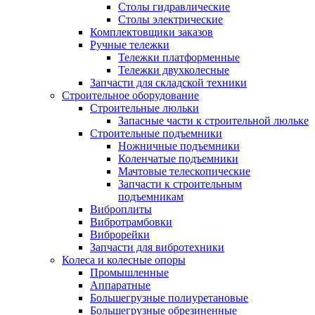
Столы гидравлические
Столы электрические
Комплектовщики заказов
Ручные тележки
Тележки платформенные
Тележки двухколесные
Запчасти для складской техники
Строительное оборудование
Строительные люльки
Запасные части к строительной люльке
Строительные подъемники
Ножничные подъемники
Коленчатые подъемники
Мачтовые телескопические
Запчасти к строительным
подъемникам
Виброплиты
Вибротрамбовки
Виброрейки
Запчасти для вибротехники
Колеса и колесные опоры
Промышленные
Аппаратные
Большегрузные полиуретановые
Большегрузные обрезиненные