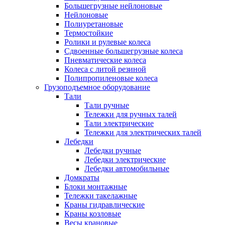
Большегрузные нейлоновые
Нейлоновые
Полиуретановые
Термостойкие
Ролики и рулевые колеса
Сдвоенные большегрузные колеса
Пневматические колеса
Колеса с литой резиной
Полипропиленовые колеса
Грузоподъемное оборудование
Тали
Тали ручные
Тележки для ручных талей
Тали электрические
Тележки для электрических талей
Лебедки
Лебедки ручные
Лебедки электрические
Лебедки автомобильные
Домкраты
Блоки монтажные
Тележки такелажные
Краны гидравлические
Краны козловые
Весы крановые