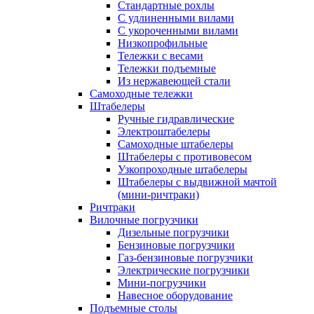
Стандартные рохлы
С удлиненными вилами
С укороченными вилами
Низкопрофильные
Тележки с весами
Тележки подъемные
Из нержавеющей стали
Самоходные тележки
Штабелеры
Ручные гидравлические
Электроштабелеры
Самоходные штабелеры
Штабелеры с противовесом
Узкопроходные штабелеры
Штабелеры с выдвижной мачтой
(мини-ричтраки)
Ричтраки
Вилочные погрузчики
Дизельные погрузчики
Бензиновые погрузчики
Газ-бензиновые погрузчики
Электрические погрузчики
Мини-погрузчики
Навесное оборудование
Подъемные столы