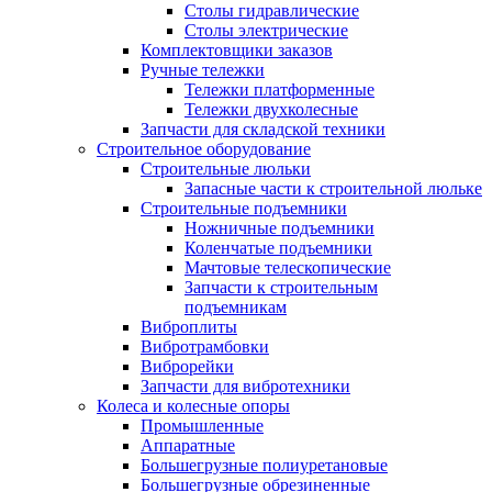
Столы гидравлические
Столы электрические
Комплектовщики заказов
Ручные тележки
Тележки платформенные
Тележки двухколесные
Запчасти для складской техники
Строительное оборудование
Строительные люльки
Запасные части к строительной люльке
Строительные подъемники
Ножничные подъемники
Коленчатые подъемники
Мачтовые телескопические
Запчасти к строительным
подъемникам
Виброплиты
Вибротрамбовки
Виброрейки
Запчасти для вибротехники
Колеса и колесные опоры
Промышленные
Аппаратные
Большегрузные полиуретановые
Большегрузные обрезиненные