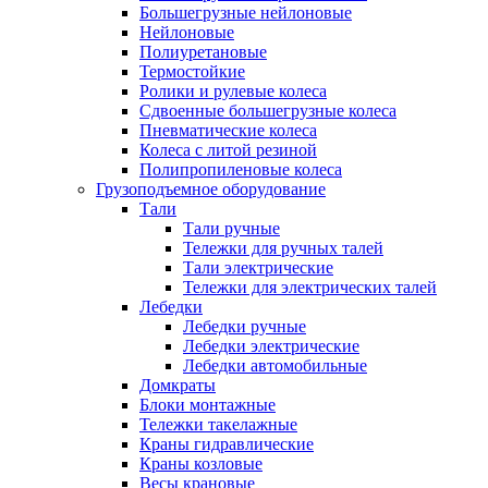
Большегрузные нейлоновые
Нейлоновые
Полиуретановые
Термостойкие
Ролики и рулевые колеса
Сдвоенные большегрузные колеса
Пневматические колеса
Колеса с литой резиной
Полипропиленовые колеса
Грузоподъемное оборудование
Тали
Тали ручные
Тележки для ручных талей
Тали электрические
Тележки для электрических талей
Лебедки
Лебедки ручные
Лебедки электрические
Лебедки автомобильные
Домкраты
Блоки монтажные
Тележки такелажные
Краны гидравлические
Краны козловые
Весы крановые