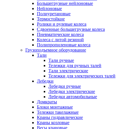
Большегрузные нейлоновые
Нейлоновые
Полиуретановые
Термостойкие
Ролики и рулевые колеса
Сдвоенные большегрузные колеса
Пневматические колеса
Колеса с литой резиной
Полипропиленовые колеса
Грузоподъемное оборудование
Тали
Тали ручные
Тележки для ручных талей
Тали электрические
Тележки для электрических талей
Лебедки
Лебедки ручные
Лебедки электрические
Лебедки автомобильные
Домкраты
Блоки монтажные
Тележки такелажные
Краны гидравлические
Краны козловые
Весы крановые