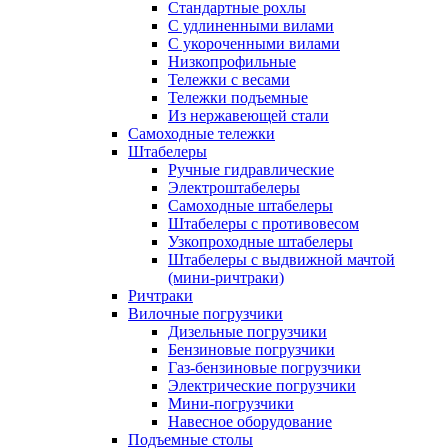
Стандартные рохлы
С удлиненными вилами
С укороченными вилами
Низкопрофильные
Тележки с весами
Тележки подъемные
Из нержавеющей стали
Самоходные тележки
Штабелеры
Ручные гидравлические
Электроштабелеры
Самоходные штабелеры
Штабелеры с противовесом
Узкопроходные штабелеры
Штабелеры с выдвижной мачтой
(мини-ричтраки)
Ричтраки
Вилочные погрузчики
Дизельные погрузчики
Бензиновые погрузчики
Газ-бензиновые погрузчики
Электрические погрузчики
Мини-погрузчики
Навесное оборудование
Подъемные столы