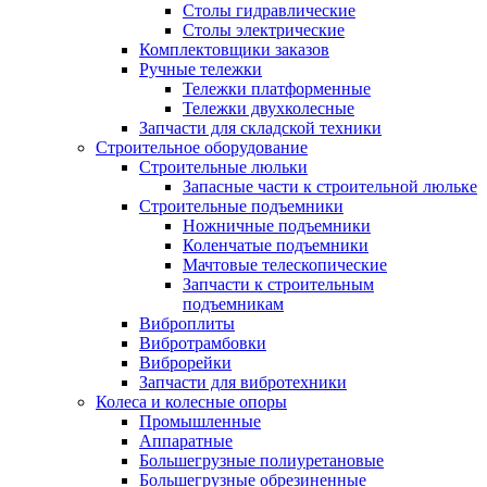
Столы гидравлические
Столы электрические
Комплектовщики заказов
Ручные тележки
Тележки платформенные
Тележки двухколесные
Запчасти для складской техники
Строительное оборудование
Строительные люльки
Запасные части к строительной люльке
Строительные подъемники
Ножничные подъемники
Коленчатые подъемники
Мачтовые телескопические
Запчасти к строительным
подъемникам
Виброплиты
Вибротрамбовки
Виброрейки
Запчасти для вибротехники
Колеса и колесные опоры
Промышленные
Аппаратные
Большегрузные полиуретановые
Большегрузные обрезиненные