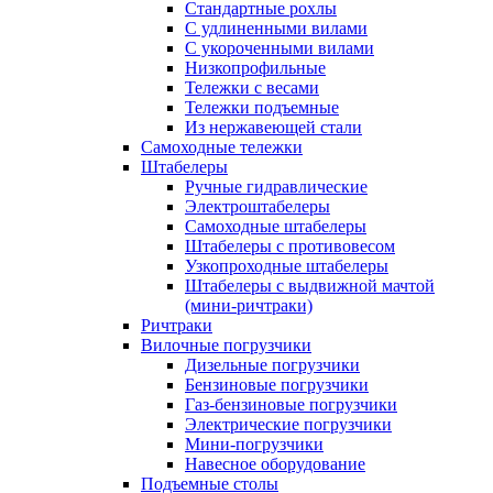
Стандартные рохлы
С удлиненными вилами
С укороченными вилами
Низкопрофильные
Тележки с весами
Тележки подъемные
Из нержавеющей стали
Самоходные тележки
Штабелеры
Ручные гидравлические
Электроштабелеры
Самоходные штабелеры
Штабелеры с противовесом
Узкопроходные штабелеры
Штабелеры с выдвижной мачтой
(мини-ричтраки)
Ричтраки
Вилочные погрузчики
Дизельные погрузчики
Бензиновые погрузчики
Газ-бензиновые погрузчики
Электрические погрузчики
Мини-погрузчики
Навесное оборудование
Подъемные столы