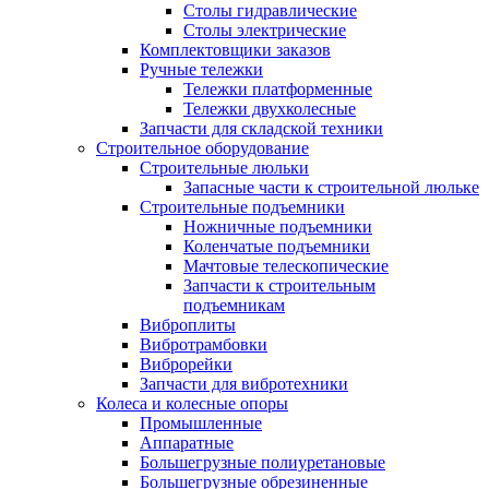
Столы гидравлические
Столы электрические
Комплектовщики заказов
Ручные тележки
Тележки платформенные
Тележки двухколесные
Запчасти для складской техники
Строительное оборудование
Строительные люльки
Запасные части к строительной люльке
Строительные подъемники
Ножничные подъемники
Коленчатые подъемники
Мачтовые телескопические
Запчасти к строительным
подъемникам
Виброплиты
Вибротрамбовки
Виброрейки
Запчасти для вибротехники
Колеса и колесные опоры
Промышленные
Аппаратные
Большегрузные полиуретановые
Большегрузные обрезиненные