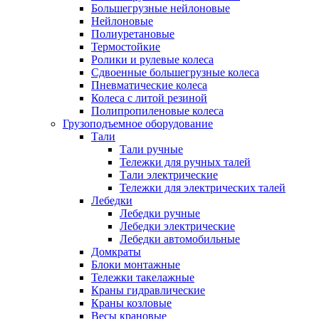
Большегрузные нейлоновые
Нейлоновые
Полиуретановые
Термостойкие
Ролики и рулевые колеса
Сдвоенные большегрузные колеса
Пневматические колеса
Колеса с литой резиной
Полипропиленовые колеса
Грузоподъемное оборудование
Тали
Тали ручные
Тележки для ручных талей
Тали электрические
Тележки для электрических талей
Лебедки
Лебедки ручные
Лебедки электрические
Лебедки автомобильные
Домкраты
Блоки монтажные
Тележки такелажные
Краны гидравлические
Краны козловые
Весы крановые