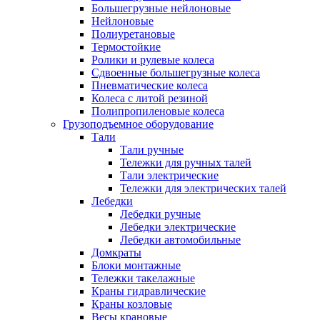
Большегрузные нейлоновые
Нейлоновые
Полиуретановые
Термостойкие
Ролики и рулевые колеса
Сдвоенные большегрузные колеса
Пневматические колеса
Колеса с литой резиной
Полипропиленовые колеса
Грузоподъемное оборудование
Тали
Тали ручные
Тележки для ручных талей
Тали электрические
Тележки для электрических талей
Лебедки
Лебедки ручные
Лебедки электрические
Лебедки автомобильные
Домкраты
Блоки монтажные
Тележки такелажные
Краны гидравлические
Краны козловые
Весы крановые