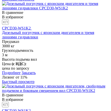
1
343
424
227
635
руб..
В сравнение
руб..
В избранное
CPCD30-WS1K2
Дизельный погрузчик с японским двигателем и тремя
линиями гидравлики
Предзаказ
3000
кг
Грузоподъемность
3
м
Высота подъема вил
Цена
(с НДС)
:
цена по запросу
Подробнее
Заказать
Лизинг от 11%
Быстрый просмотр
В сравнение
В избранное
CPCD30-WS1K2