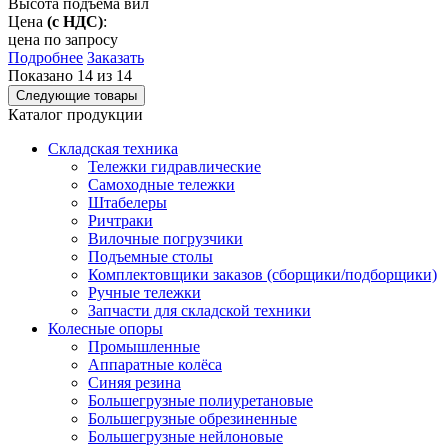
Высота подъема вил
Цена
(с НДС)
:
цена по запросу
Подробнее
Заказать
Показано 14 из
14
Следующие товары
Каталог продукции
Складская техника
Тележки гидравлические
Самоходные тележки
Штабелеры
Ричтраки
Вилочные погрузчики
Подъемные столы
Комплектовщики заказов (сборщики/подборщики)
Ручные тележки
Запчасти для складской техники
Колесные опоры
Промышленные
Аппаратные колёса
Синяя резина
Большегрузные полиуретановые
Большегрузные обрезиненные
Большегрузные нейлоновые