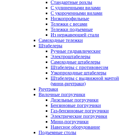
Стандартные рохлы
С удлиненными вилами
С укороченными вилами
Низкопрофильные
Тележки с весами
Тележки подъемные
Из нержавеющей стали
Самоходные тележки
Штабелеры
Ручные гидравлические
Электроштабелеры
Самоходные штабелеры
Штабелеры с противовесом
Узкопроходные штабелеры
Штабелеры с выдвижной мачтой
(мини-ричтраки)
Ричтраки
Вилочные погрузчики
Дизельные погрузчики
Бензиновые погрузчики
Газ-бензиновые погрузчики
Электрические погрузчики
Мини-погрузчики
Навесное оборудование
Подъемные столы