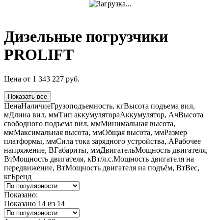
Дизельные погрузчики
PROLIFT
Цена
от
1 343 227
руб.
Показать все
Цена
Наличие
Грузоподъемность, кг
Высота подъема вил,
м
Длина вил, мм
Тип аккумулятора
Аккумулятор, Ач
Высота
свободного подъема вил, мм
Минимальная высота,
мм
Максимальная высота, мм
Общая высота, мм
Размер
платформы, мм
Сила тока зарядного устройства, А
Рабочее
напряжение, В
Габариты, мм
Двигатель
Мощность двигателя,
Вт
Мощность двигателя, кВт/л.с.
Мощность двигателя на
передвижение, Вт
Мощность двигателя на подъём, Вт
Вес,
кг
Бренд
Показано:
Показано 14 из
14