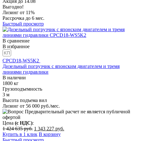
Акция
до
14.08
Выгодно!
Лизинг от 11%
Рассрочка до 6 мес.
Быстрый просмотр
В сравнение
В избранное
CPCD18-WS5K2
Дизельный погрузчик с японским двигателем и тремя
линиями гидравлики
В наличии
1800
кг
Грузоподъемность
3
м
Высота подъема вил
Лизинг от
56 000
руб./мес.
Предварительный расчет не является публичной
офертой
Цена
(с НДС)
:
Первоначальная
Текущая
1 424 635
руб.
1 343 227
руб.
цена
цена:
Купить в 1 клик
В корзину
составляла
1
Быстрый просмотр