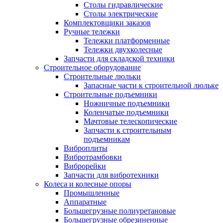
Столы гидравлические
Столы электрические
Комплектовщики заказов
Ручные тележки
Тележки платформенные
Тележки двухколесные
Запчасти для складской техники
Строительное оборудование
Строительные люльки
Запасные части к строительной люльке
Строительные подъемники
Ножничные подъемники
Коленчатые подъемники
Мачтовые телескопические
Запчасти к строительным
подъемникам
Виброплиты
Вибротрамбовки
Виброрейки
Запчасти для вибротехники
Колеса и колесные опоры
Промышленные
Аппаратные
Большегрузные полиуретановые
Большегрузные обрезиненные