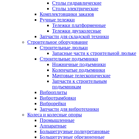
Столы гидравлические
Столы электрические
Комплектовщики заказов
Ручные тележки
Тележки платформенные
Тележки двухколесные
Запчасти для складской техники
Строительное оборудование
Строительные люльки
Запасные части к строительной люльке
Строительные подъемники
Ножничные подъемники
Коленчатые подъемники
Мачтовые телескопические
Запчасти к строительным
подъемникам
Виброплиты
Вибротрамбовки
Виброрейки
Запчасти для вибротехники
Колеса и колесные опоры
Промышленные
Аппаратные
Большегрузные полиуретановые
Большегрузные обрезиненные