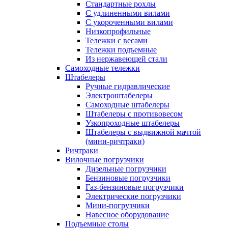
Стандартные рохлы
С удлиненными вилами
С укороченными вилами
Низкопрофильные
Тележки с весами
Тележки подъемные
Из нержавеющей стали
Самоходные тележки
Штабелеры
Ручные гидравлические
Электроштабелеры
Самоходные штабелеры
Штабелеры с противовесом
Узкопроходные штабелеры
Штабелеры с выдвижной мачтой
(мини-ричтраки)
Ричтраки
Вилочные погрузчики
Дизельные погрузчики
Бензиновые погрузчики
Газ-бензиновые погрузчики
Электрические погрузчики
Мини-погрузчики
Навесное оборудование
Подъемные столы