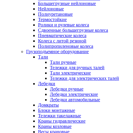
Большегрузные нейлоновые
Нейлоновые
Полиуретановые
Термостойкие
Ролики и рулевые колеса
Сдвоенные большегрузные колеса
Пневматические колеса
Колеса с литой резиной
Полипропиленовые колеса
Грузоподъемное оборудование
Тали
Тали ручные
Тележки для ручных талей
Тали электрические
Тележки для электрических талей
Лебедки
Лебедки ручные
Лебедки электрические
Лебедки автомобильные
Домкраты
Блоки монтажные
Тележки такелажные
Краны гидравлические
Краны козловые
Весы крановые