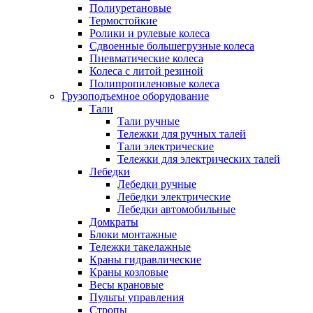
Полиуретановые
Термостойкие
Ролики и рулевые колеса
Сдвоенные большегрузные колеса
Пневматические колеса
Колеса с литой резиной
Полипропиленовые колеса
Грузоподъемное оборудование
Тали
Тали ручные
Тележки для ручных талей
Тали электрические
Тележки для электрических талей
Лебедки
Лебедки ручные
Лебедки электрические
Лебедки автомобильные
Домкраты
Блоки монтажные
Тележки такелажные
Краны гидравлические
Краны козловые
Весы крановые
Пульты управления
Стропы