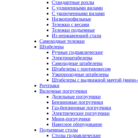
Стандартные рохлы
С удлиненными вилами
С укороченными вилами
Низкопрофильные
Тележки с весами
Тележки подъемные
Из нержавеющей стали
Самоходные тележки
Штабелеры
Ручные гидравлические
Электроштабелеры
Самоходные штабелеры
Штабелеры с противовесом
Узкопроходные штабелеры
Штабелеры с выдвижной мачтой (мини-
Ричтраки
Вилочные погрузчики
Дизельные погрузчики
Бензиновые погрузчики
Газ-бензиновые погрузчики
Электрические погрузчики
Мини-погрузчики
Навесное оборудование
Подъемные столы
Столы гидравлические