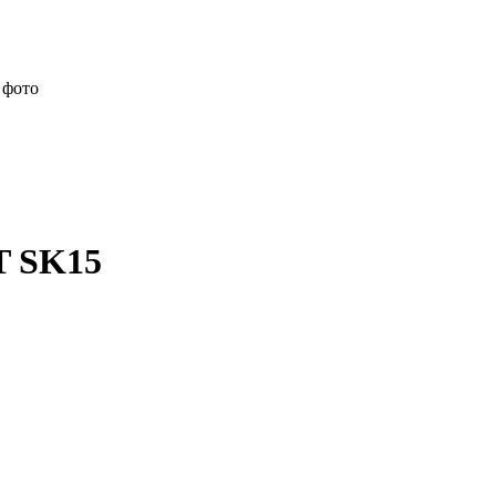
 фото
 SK15