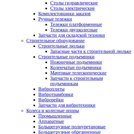
Столы гидравлические
Столы электрические
Комплектовщики заказов
Ручные тележки
Тележки платформенные
Тележки двухколесные
Запчасти для складской техники
Строительное оборудование
Строительные люльки
Запасные части к строительной люльке
Строительные подъемники
Ножничные подъемники
Коленчатые подъемники
Мачтовые телескопические
Запчасти к строительным
подъемникам
Виброплиты
Вибротрамбовки
Виброрейки
Запчасти для вибротехники
Колеса и колесные опоры
Промышленные
Аппаратные
Большегрузные полиуретановые
Большегрузные обрезиненные