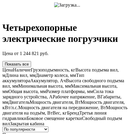
Четырехопорные
электрические погрузчики
Цена
от
1 244 821
руб.
Показать все
Цена
Наличие
Грузоподъемность, кг
Высота подъема вил,
м
Длина вил, мм
Диаметр колеса, мм
Тип
аккумулятора
Аккумулятор, Ач
Высота свободного подъема
вил, мм
Минимальная высота, мм
Максимальная высота,
мм
Общая высота, мм
Размер платформы, мм
Сила тока
зарядного устройства, А
Рабочее напряжение, В
Габариты,
мм
Двигатель
Мощность двигателя, Вт
Мощность двигателя,
кВт/л.с.
Мощность двигателя на передвижение, Вт
Мощность
двигателя на подъём, Вт
Вес, кг
Бренд
Третья линия
гидравлики
Боковое смещение каретки
Свободный подъем
вил
Закрытая кабина