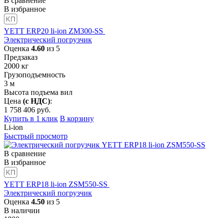
В сравнение
В избранное
YETT ERP20 li-ion ZM300-SS
Электрический погрузчик
Оценка
4.60
из 5
Предзаказ
2000
кг
Грузоподъемность
3
м
Высота подъема вил
Цена
(с НДС)
:
1 758 406
руб.
Купить в 1 клик
В корзину
Li-ion
Быстрый просмотр
В сравнение
В избранное
YETT ERP18 li-ion ZSM550-SS
Электрический погрузчик
Оценка
4.50
из 5
В наличии