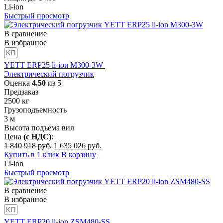
Li-ion
Быстрый просмотр
В сравнение
В избранное
YETT ERP25 li-ion M300-3W
Электрический погрузчик
Оценка
4.50
из 5
Предзаказ
2500
кг
Грузоподъемность
3
м
Высота подъема вил
Цена
(с НДС)
:
Первоначальная
Текущая
1 840 918
руб.
1 635 026
руб.
цена
цена:
Купить в 1 клик
В корзину
составляла
1
Li-ion
1
635
Быстрый просмотр
840
026
918
руб..
В сравнение
руб..
В избранное
YETT ERP20 li-ion ZSM480-SS