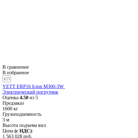
В сравнение
В избранное
YETT ERP16 li-ion M300-3W
Электрический погрузчик
Оценка
4.50
из 5
Предзаказ
1600
кг
Грузоподъемность
3
м
Высота подъема вил
Цена
(с НДС)
:
1 563 028
руб.