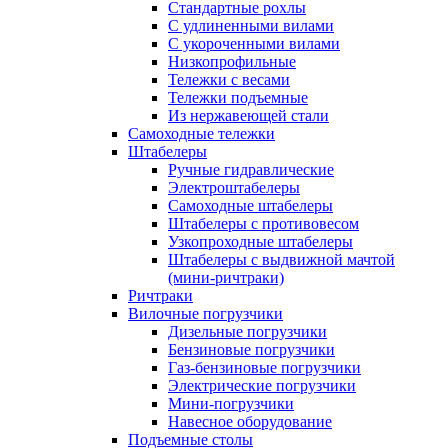
Стандартные рохлы
С удлиненными вилами
С укороченными вилами
Низкопрофильные
Тележки с весами
Тележки подъемные
Из нержавеющей стали
Самоходные тележки
Штабелеры
Ручные гидравлические
Электроштабелеры
Самоходные штабелеры
Штабелеры с противовесом
Узкопроходные штабелеры
Штабелеры с выдвижной мачтой
(мини-ричтраки)
Ричтраки
Вилочные погрузчики
Дизельные погрузчики
Бензиновые погрузчики
Газ-бензиновые погрузчики
Электрические погрузчики
Мини-погрузчики
Навесное оборудование
Подъемные столы