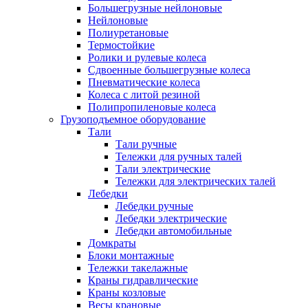
Большегрузные нейлоновые
Нейлоновые
Полиуретановые
Термостойкие
Ролики и рулевые колеса
Сдвоенные большегрузные колеса
Пневматические колеса
Колеса с литой резиной
Полипропиленовые колеса
Грузоподъемное оборудование
Тали
Тали ручные
Тележки для ручных талей
Тали электрические
Тележки для электрических талей
Лебедки
Лебедки ручные
Лебедки электрические
Лебедки автомобильные
Домкраты
Блоки монтажные
Тележки такелажные
Краны гидравлические
Краны козловые
Весы крановые