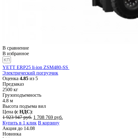
В сравнение
В избранное
YETT ERP25 li-ion ZSM480-SS
Электрический погрузчик
Оценка
4.85
из 5
Предзаказ
2500
кг
Грузоподъемность
4.8
м
Высота подъема вил
Цена
(с НДС)
:
Первоначальная
Текущая
1 923 947
руб.
1 708 769
руб.
цена
цена:
Купить в 1 клик
В корзину
составляла
1
Акция
до
14.08
1
708
Новинка