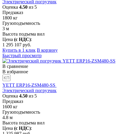
Электрический погрузчик
Оценка
4.50
из 5
Предзаказ
1800
кг
Грузоподъемность
3
м
Высота подъема вил
Цена
(с НДС)
:
1 295 107
руб.
Купить в 1 клик
В корзину
Быстрый просмотр
В сравнение
В избранное
YETT ERP16-ZSM480-SS
Электрический погрузчик
Оценка
4.50
из 5
Предзаказ
1600
кг
Грузоподъемность
4.8
м
Высота подъема вил
Цена
(с НДС)
:
1 325 987
руб.