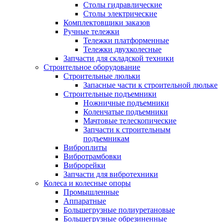
Столы гидравлические
Столы электрические
Комплектовщики заказов
Ручные тележки
Тележки платформенные
Тележки двухколесные
Запчасти для складской техники
Строительное оборудование
Строительные люльки
Запасные части к строительной люльке
Строительные подъемники
Ножничные подъемники
Коленчатые подъемники
Мачтовые телескопические
Запчасти к строительным
подъемникам
Виброплиты
Вибротрамбовки
Виброрейки
Запчасти для вибротехники
Колеса и колесные опоры
Промышленные
Аппаратные
Большегрузные полиуретановые
Большегрузные обрезиненные