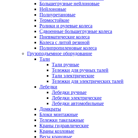
Большегрузные нейлоновые
Нейлоновые
Полиуретановые
Термостойкие
Ролики и рулевые колеса
Сдвоенные большегрузные колеса
Пневматические колеса
Колеса с литой резиной
Полипропиленовые колеса
Грузоподъемное оборудование
Тали
Тали ручные
Тележки для ручных талей
Тали электрические
Тележки для электрических талей
Лебедки
Лебедки ручные
Лебедки электрические
Лебедки автомобильные
Домкраты
Блоки монтажные
Тележки такелажные
Краны гидравлические
Краны козловые
Весы крановые