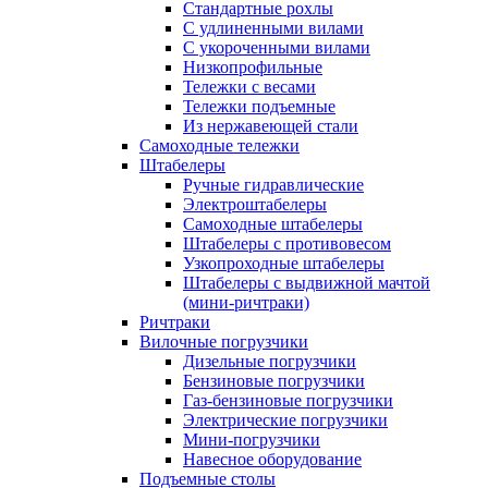
Стандартные рохлы
С удлиненными вилами
С укороченными вилами
Низкопрофильные
Тележки с весами
Тележки подъемные
Из нержавеющей стали
Самоходные тележки
Штабелеры
Ручные гидравлические
Электроштабелеры
Самоходные штабелеры
Штабелеры с противовесом
Узкопроходные штабелеры
Штабелеры с выдвижной мачтой
(мини-ричтраки)
Ричтраки
Вилочные погрузчики
Дизельные погрузчики
Бензиновые погрузчики
Газ-бензиновые погрузчики
Электрические погрузчики
Мини-погрузчики
Навесное оборудование
Подъемные столы