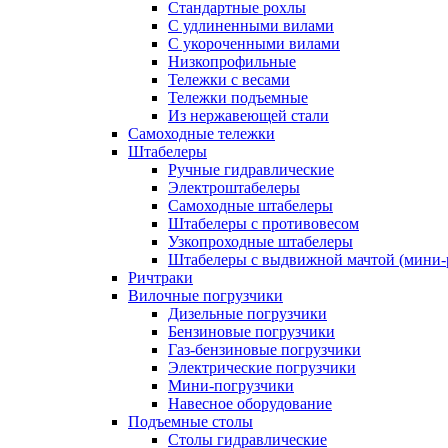
Стандартные рохлы
С удлиненными вилами
С укороченными вилами
Низкопрофильные
Тележки с весами
Тележки подъемные
Из нержавеющей стали
Самоходные тележки
Штабелеры
Ручные гидравлические
Электроштабелеры
Самоходные штабелеры
Штабелеры с противовесом
Узкопроходные штабелеры
Штабелеры с выдвижной мачтой (мини-
Ричтраки
Вилочные погрузчики
Дизельные погрузчики
Бензиновые погрузчики
Газ-бензиновые погрузчики
Электрические погрузчики
Мини-погрузчики
Навесное оборудование
Подъемные столы
Столы гидравлические