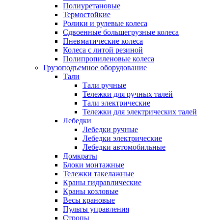
Полиуретановые
Термостойкие
Ролики и рулевые колеса
Сдвоенные большегрузные колеса
Пневматические колеса
Колеса с литой резиной
Полипропиленовые колеса
Грузоподъемное оборудование
Тали
Тали ручные
Тележки для ручных талей
Тали электрические
Тележки для электрических талей
Лебедки
Лебедки ручные
Лебедки электрические
Лебедки автомобильные
Домкраты
Блоки монтажные
Тележки такелажные
Краны гидравлические
Краны козловые
Весы крановые
Пульты управления
Стропы