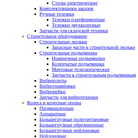
Столы электрические
Комплектовщики заказов
Ручные тележки
Тележки платформенные
Тележки двухколесные
Запчасти для складской техники
Строительное оборудование
Строительные люльки
Запасные части к строительной люльке
Строительные подъемники
Ножничные подъемники
Коленчатые подъемники
Мачтовые телескопические
Запчасти к строительным подъемникам
Виброплиты
Вибротрамбовки
Виброрейки
Запчасти для вибротехники
Колеса и колесные опоры
Промышленные
Аппаратные
Большегрузные полиуретановые
Большегрузные обрезиненные
Большегрузные нейлоновые
Нейлоновые