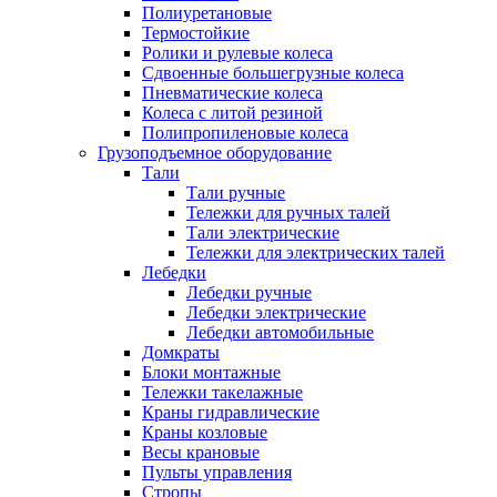
Полиуретановые
Термостойкие
Ролики и рулевые колеса
Сдвоенные большегрузные колеса
Пневматические колеса
Колеса с литой резиной
Полипропиленовые колеса
Грузоподъемное оборудование
Тали
Тали ручные
Тележки для ручных талей
Тали электрические
Тележки для электрических талей
Лебедки
Лебедки ручные
Лебедки электрические
Лебедки автомобильные
Домкраты
Блоки монтажные
Тележки такелажные
Краны гидравлические
Краны козловые
Весы крановые
Пульты управления
Стропы