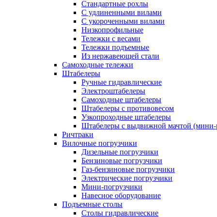
Стандартные рохлы
С удлиненными вилами
С укороченными вилами
Низкопрофильные
Тележки с весами
Тележки подъемные
Из нержавеющей стали
Самоходные тележки
Штабелеры
Ручные гидравлические
Электроштабелеры
Самоходные штабелеры
Штабелеры с противовесом
Узкопроходные штабелеры
Штабелеры с выдвижной мачтой (мини-
Ричтраки
Вилочные погрузчики
Дизельные погрузчики
Бензиновые погрузчики
Газ-бензиновые погрузчики
Электрические погрузчики
Мини-погрузчики
Навесное оборудование
Подъемные столы
Столы гидравлические