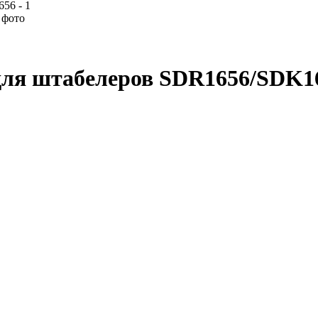
 фото
для штабелеров SDR1656/SDK1