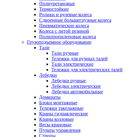
Полиуретановые
Термостойкие
Ролики и рулевые колеса
Сдвоенные большегрузные колеса
Пневматические колеса
Колеса с литой резиной
Полипропиленовые колеса
Грузоподъемное оборудование
Тали
Тали ручные
Тележки для ручных талей
Тали электрические
Тележки для электрических талей
Лебедки
Лебедки ручные
Лебедки электрические
Лебедки автомобильные
Домкраты
Блоки монтажные
Тележки такелажные
Краны гидравлические
Краны козловые
Весы крановые
Пульты управления
Стропы