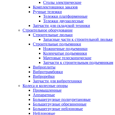
Столы электрические
Комплектовщики заказов
Ручные тележки
Тележки платформенные
Тележки двухколесные
Запчасти для складской техники
Строительное оборудование
Строительные люльки
Запасные части к строительной люльке
Строительные подъемники
Ножничные подъемники
Коленчатые подъемники
Мачтовые телескопические
Запчасти к строительным подъемникам
Виброплиты
Вибротрамбовки
Виброрейки
Запчасти для вибротехники
Колеса и колесные опоры
Промышленные
Аппаратные
Большегрузные полиуретановые
Большегрузные обрезиненные
Большегрузные нейлоновые
Нейлоновые