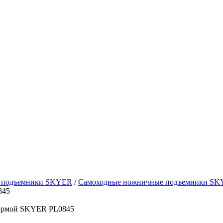
е подъемники SKYER
/
Самоходные ножничные подъемники S
845