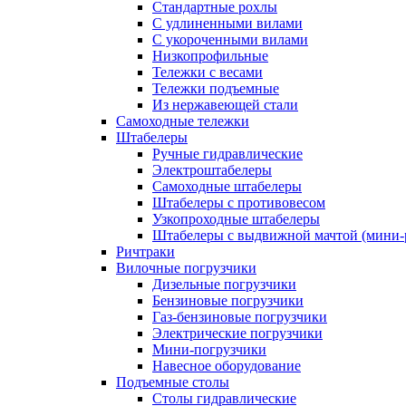
Стандартные рохлы
С удлиненными вилами
С укороченными вилами
Низкопрофильные
Тележки с весами
Тележки подъемные
Из нержавеющей стали
Самоходные тележки
Штабелеры
Ручные гидравлические
Электроштабелеры
Самоходные штабелеры
Штабелеры с противовесом
Узкопроходные штабелеры
Штабелеры с выдвижной мачтой (мини-
Ричтраки
Вилочные погрузчики
Дизельные погрузчики
Бензиновые погрузчики
Газ-бензиновые погрузчики
Электрические погрузчики
Мини-погрузчики
Навесное оборудование
Подъемные столы
Столы гидравлические