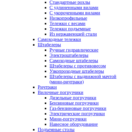
Стандартные рохлы
С удлиненными вилами
С укороченными вилами
Низкопрофильные
Тележки с весами
Тележки подъемные
Из нержавеющей стали
Самоходные тележки
Штабелеры
Ручные гидравлические
Электроштабелеры
Самоходные штабелеры
Штабелеры с противовесом
Узкопроходные штабелеры
Штабелеры с выдвижной мачтой
(мини-ричтраки)
Ричтраки
Вилочные погрузчики
Дизельные погрузчики
Бензиновые погрузчики
Газ-бензиновые погрузчики
Электрические погрузчики
Мини-погрузчики
Навесное оборудование
Подъемные столы