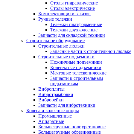
Столы гидравлические
Столы электрические
Комплектовщики заказов
Ручные тележки
Тележки платформенные
Тележки двухколесные
Запчасти для складской техники
Строительное оборудование
Строительные люльки
Запасные части к строительной люльке
Строительные подъемники
Ножничные подъемники
Коленчатые подъемники
Мачтовые телескопические
Запчасти к строительным
подъемникам
Виброплиты
Вибротрамбовки
Виброрейки
Запчасти для вибротехники
Колеса и колесные опоры
Промышленные
Аппаратные
Большегрузные полиуретановые
Большегрузные обрезиненные