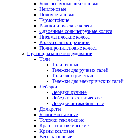
Большегрузные нейлоновые
Нейлоновые
Полиуретановые
Термостойкие
Ролики и рулевые колеса
Сдвоенные большегрузные колеса
Пневматические колеса
Колеса с литой резиной
Полипропиленовые колеса
Грузоподъемное оборудование
Тали
Тали ручные
Тележки для ручных талей
Тали электрические
Тележки для электрических талей
Лебедки
Лебедки ручные
Лебедки электрические
Лебедки автомобильные
Домкраты
Блоки монтажные
Тележки такелажные
Краны гидравлические
Краны козловые
Весы крановые