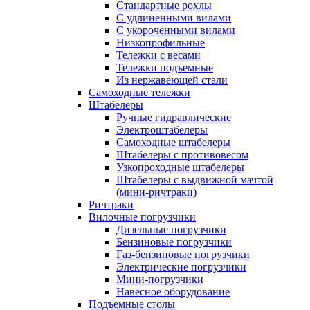
Стандартные рохлы
С удлиненными вилами
С укороченными вилами
Низкопрофильные
Тележки с весами
Тележки подъемные
Из нержавеющей стали
Самоходные тележки
Штабелеры
Ручные гидравлические
Электроштабелеры
Самоходные штабелеры
Штабелеры с противовесом
Узкопроходные штабелеры
Штабелеры с выдвижной мачтой
(мини-ричтраки)
Ричтраки
Вилочные погрузчики
Дизельные погрузчики
Бензиновые погрузчики
Газ-бензиновые погрузчики
Электрические погрузчики
Мини-погрузчики
Навесное оборудование
Подъемные столы