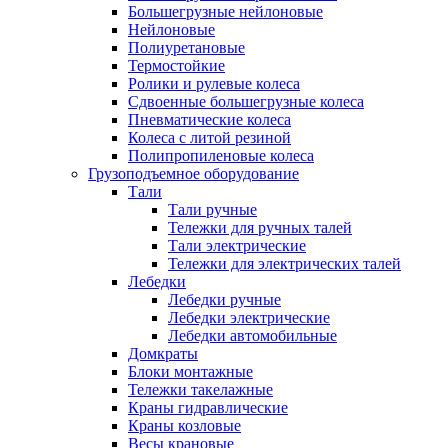
Большегрузные нейлоновые
Нейлоновые
Полиуретановые
Термостойкие
Ролики и рулевые колеса
Сдвоенные большегрузные колеса
Пневматические колеса
Колеса с литой резиной
Полипропиленовые колеса
Грузоподъемное оборудование
Тали
Тали ручные
Тележки для ручных талей
Тали электрические
Тележки для электрических талей
Лебедки
Лебедки ручные
Лебедки электрические
Лебедки автомобильные
Домкраты
Блоки монтажные
Тележки такелажные
Краны гидравлические
Краны козловые
Весы крановые