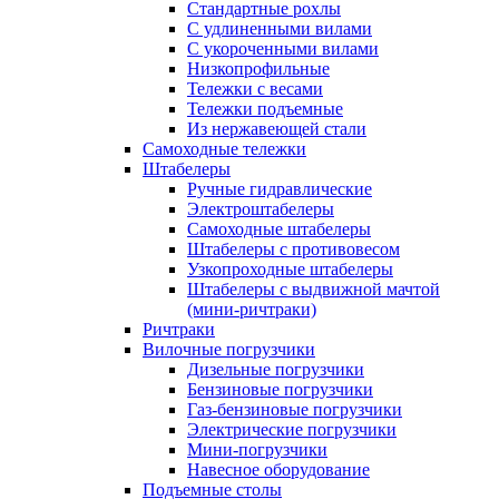
Стандартные рохлы
С удлиненными вилами
С укороченными вилами
Низкопрофильные
Тележки с весами
Тележки подъемные
Из нержавеющей стали
Самоходные тележки
Штабелеры
Ручные гидравлические
Электроштабелеры
Самоходные штабелеры
Штабелеры с противовесом
Узкопроходные штабелеры
Штабелеры с выдвижной мачтой
(мини-ричтраки)
Ричтраки
Вилочные погрузчики
Дизельные погрузчики
Бензиновые погрузчики
Газ-бензиновые погрузчики
Электрические погрузчики
Мини-погрузчики
Навесное оборудование
Подъемные столы