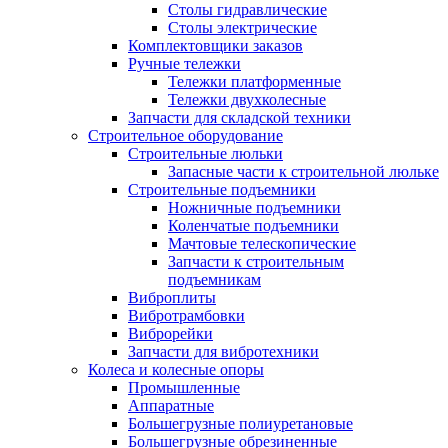
Столы гидравлические
Столы электрические
Комплектовщики заказов
Ручные тележки
Тележки платформенные
Тележки двухколесные
Запчасти для складской техники
Строительное оборудование
Строительные люльки
Запасные части к строительной люльке
Строительные подъемники
Ножничные подъемники
Коленчатые подъемники
Мачтовые телескопические
Запчасти к строительным
подъемникам
Виброплиты
Вибротрамбовки
Виброрейки
Запчасти для вибротехники
Колеса и колесные опоры
Промышленные
Аппаратные
Большегрузные полиуретановые
Большегрузные обрезиненные