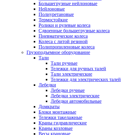
Большегрузные нейлоновые
Нейлоновые
Полиуретановые
Термостойкие
Ролики и рулевые колеса
Сдвоенные большегрузные колеса
Пневматические колеса
Колеса с литой резиной
Полипропиленовые колеса
Грузоподъемное оборудование
Тали
Тали ручные
Тележки для ручных талей
Тали электрические
Тележки для электрических талей
Лебедки
Лебедки ручные
Лебедки электрические
Лебедки автомобильные
Домкраты
Блоки монтажные
Тележки такелажные
Краны гидравлические
Краны козловые
Весы крановые