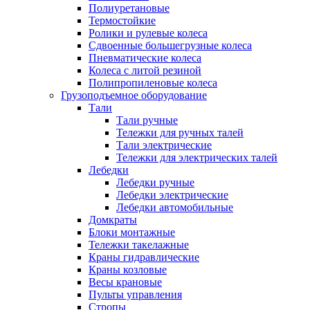
Полиуретановые
Термостойкие
Ролики и рулевые колеса
Сдвоенные большегрузные колеса
Пневматические колеса
Колеса с литой резиной
Полипропиленовые колеса
Грузоподъемное оборудование
Тали
Тали ручные
Тележки для ручных талей
Тали электрические
Тележки для электрических талей
Лебедки
Лебедки ручные
Лебедки электрические
Лебедки автомобильные
Домкраты
Блоки монтажные
Тележки такелажные
Краны гидравлические
Краны козловые
Весы крановые
Пульты управления
Стропы