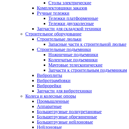
Столы электрические
Комплектовщики заказов
Ручные тележки
Тележки платформенные
Тележки двухколесные
Запчасти для складской техники
Строительное оборудование
Строительные люльки
Запасные части к строительной люльке
Строительные подъемники
Ножничные подъемники
Коленчатые подъемники
Мачтовые телескопические
Запчасти к строительным подъемникам
Виброплиты
Вибротрамбовки
Виброрейки
Запчасти для вибротехники
Колеса и колесные опоры
Промышленные
Аппаратные
Большегрузные полиуретановые
Большегрузные обрезиненные
Большегрузные нейлоновые
Нейлоновые