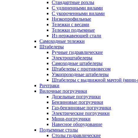
Стандартные рохлы
С удлиненными вилами
С укороченными вилами
Низкопрофильные
Тележки с весами
Тележки подъемные
Из нержавеющей стали
Самоходные тележки
Штабелеры
Ручные гидравлические
Электроштабелеры
Самоходные штабелеры
Штабелеры с противовесом
Узкопроходные штабелеры
Штабелеры с выдвижной мачтой (мини-
Ричтраки
Вилочные погрузчики
Дизельные погрузчики
Бензиновые погрузчики
Газ-бензиновые погрузчики
Электрические погрузчики
Мини-погрузчики
Навесное оборудование
Подъемные столы
Столы гидравлические