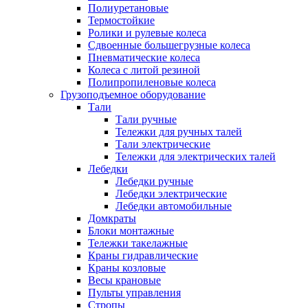
Полиуретановые
Термостойкие
Ролики и рулевые колеса
Сдвоенные большегрузные колеса
Пневматические колеса
Колеса с литой резиной
Полипропиленовые колеса
Грузоподъемное оборудование
Тали
Тали ручные
Тележки для ручных талей
Тали электрические
Тележки для электрических талей
Лебедки
Лебедки ручные
Лебедки электрические
Лебедки автомобильные
Домкраты
Блоки монтажные
Тележки такелажные
Краны гидравлические
Краны козловые
Весы крановые
Пульты управления
Стропы