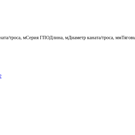
ата/троса, м
Серия ГПО
Длина, м
Диаметр каната/троса, мм
Тягов