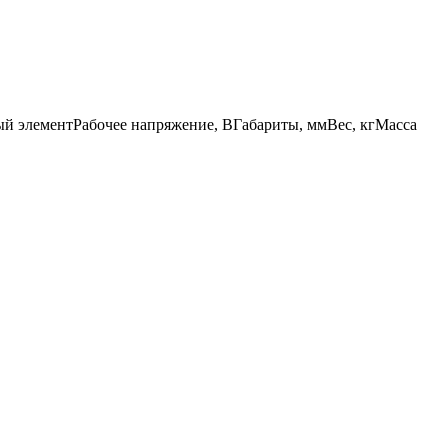
ый элемент
Рабочее напряжение, В
Габариты, мм
Вес, кг
Масса