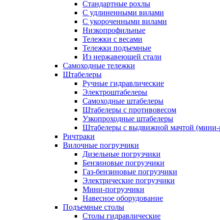
Стандартные рохлы
С удлиненными вилами
С укороченными вилами
Низкопрофильные
Тележки с весами
Тележки подъемные
Из нержавеющей стали
Самоходные тележки
Штабелеры
Ручные гидравлические
Электроштабелеры
Самоходные штабелеры
Штабелеры с противовесом
Узкопроходные штабелеры
Штабелеры с выдвижной мачтой (мини-
Ричтраки
Вилочные погрузчики
Дизельные погрузчики
Бензиновые погрузчики
Газ-бензиновые погрузчики
Электрические погрузчики
Мини-погрузчики
Навесное оборудование
Подъемные столы
Столы гидравлические