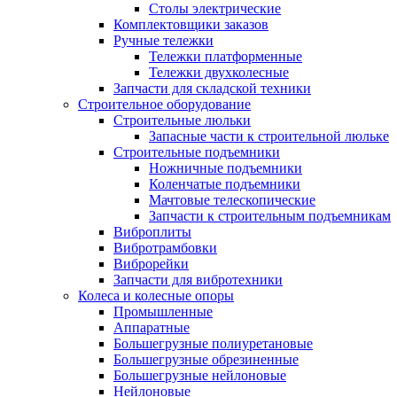
Столы электрические
Комплектовщики заказов
Ручные тележки
Тележки платформенные
Тележки двухколесные
Запчасти для складской техники
Строительное оборудование
Строительные люльки
Запасные части к строительной люльке
Строительные подъемники
Ножничные подъемники
Коленчатые подъемники
Мачтовые телескопические
Запчасти к строительным подъемникам
Виброплиты
Вибротрамбовки
Виброрейки
Запчасти для вибротехники
Колеса и колесные опоры
Промышленные
Аппаратные
Большегрузные полиуретановые
Большегрузные обрезиненные
Большегрузные нейлоновые
Нейлоновые