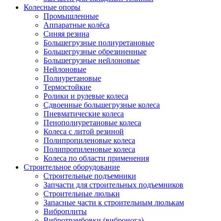
Колесные опоры
Промышленные
Аппаратные колёса
Синяя резина
Большегрузные полиуретановые
Большегрузные обрезиненные
Большегрузные нейлоновые
Нейлоновые
Полиуретановые
Термостойкие
Ролики и рулевые колеса
Сдвоенные большегрузные колеса
Пневматические колеса
Пенополиуретановые колеса
Колеса с литой резиной
Полипропиленовые колеса
Полипропиленовые колеса
Колеса по области применения
Строительное оборудование
Строительные подъемники
Запчасти для строительных подъемников
Строительные люльки
Запасные части к строительным люлькам
Виброплиты
Вибротрамбовки (вибронога)