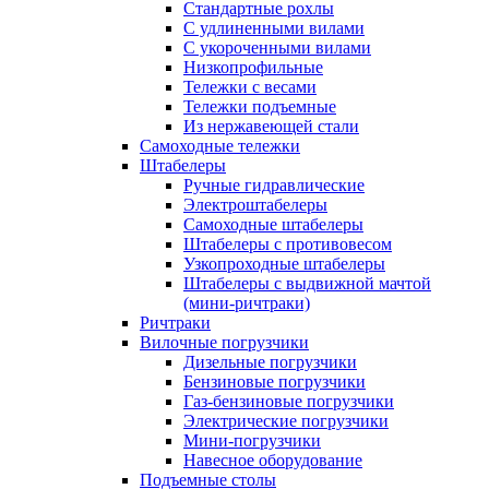
Стандартные рохлы
С удлиненными вилами
С укороченными вилами
Низкопрофильные
Тележки с весами
Тележки подъемные
Из нержавеющей стали
Самоходные тележки
Штабелеры
Ручные гидравлические
Электроштабелеры
Самоходные штабелеры
Штабелеры с противовесом
Узкопроходные штабелеры
Штабелеры с выдвижной мачтой
(мини-ричтраки)
Ричтраки
Вилочные погрузчики
Дизельные погрузчики
Бензиновые погрузчики
Газ-бензиновые погрузчики
Электрические погрузчики
Мини-погрузчики
Навесное оборудование
Подъемные столы