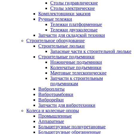
Столы гидравлические
Столы электрические
Комплектовщики заказов
Ручные тележки
Тележки платформенные
Тележки двухколесные
Запчасти для складской техники
Строительное оборудование
Строительные люльки
Запасные части к строительной люльке
Строительные подъемники
Ножничные подъемники
Коленчатые подъемники
Мачтовые телескопические
Запчасти к строительным
подъемникам
Виброплиты
Вибротрамбовки
Виброрейки
Запчасти для вибротехники
Колеса и колесные опоры
Промышленные
Аппаратные
Большегрузные полиуретановые
Большегрузные обрезиненные