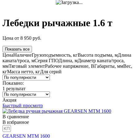
Лебедки рычажные 1.6 т
Цена
от
8 950
руб.
Показать все
Цена
Наличие
Грузоподъемность, кг
Высота подъема, м
Длина
каната/троса, м
Серия ГПО
Длина, м
Диаметр каната/троса,
мм
Тяговый элемент
Рабочее напряжение, В
Габариты, мм
Вес,
кг
Масса нетто, кг
Для серий
Показано:
1
результат
Акция
Быстрый просмотр
В сравнение
В избранное
GEARSEN MTM 1600