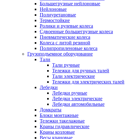
Большегрузные нейлоновые
Нейлоновые
Полиуретановые
Термостойкие
Ролики и рулевые колеса
Сдвоенные большегрузные колеса
Пневматические колеса
Колеса с литой резиной
Полипропиленовые колеса
Грузоподъемное оборудование
Тали
Тали ручные
Тележки для ручных талей
Тали электрические
Тележки для электрических талей
Лебедки
Лебедки ручные
Лебедки электрические
Лебедки автомобильные
Домкраты
Блоки монтажные
Тележки такелажные
Краны гидравлические
Краны козловые
Весы крановые