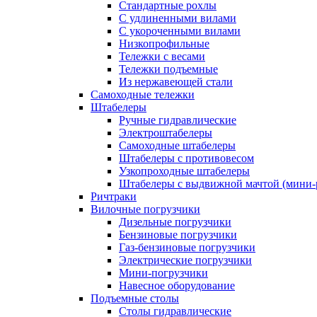
Стандартные рохлы
С удлиненными вилами
С укороченными вилами
Низкопрофильные
Тележки с весами
Тележки подъемные
Из нержавеющей стали
Самоходные тележки
Штабелеры
Ручные гидравлические
Электроштабелеры
Самоходные штабелеры
Штабелеры с противовесом
Узкопроходные штабелеры
Штабелеры с выдвижной мачтой (мини-
Ричтраки
Вилочные погрузчики
Дизельные погрузчики
Бензиновые погрузчики
Газ-бензиновые погрузчики
Электрические погрузчики
Мини-погрузчики
Навесное оборудование
Подъемные столы
Столы гидравлические