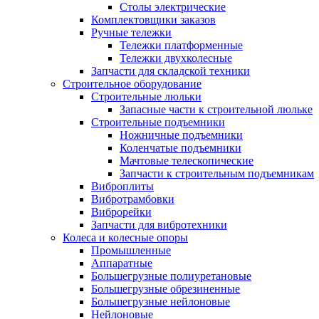
Столы электрические
Комплектовщики заказов
Ручные тележки
Тележки платформенные
Тележки двухколесные
Запчасти для складской техники
Строительное оборудование
Строительные люльки
Запасные части к строительной люльке
Строительные подъемники
Ножничные подъемники
Коленчатые подъемники
Мачтовые телескопические
Запчасти к строительным подъемникам
Виброплиты
Вибротрамбовки
Виброрейки
Запчасти для вибротехники
Колеса и колесные опоры
Промышленные
Аппаратные
Большегрузные полиуретановые
Большегрузные обрезиненные
Большегрузные нейлоновые
Нейлоновые