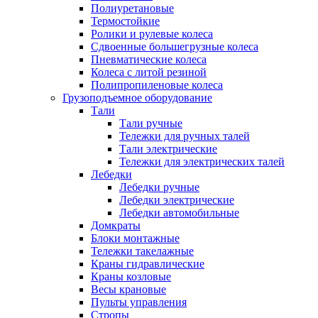
Полиуретановые
Термостойкие
Ролики и рулевые колеса
Сдвоенные большегрузные колеса
Пневматические колеса
Колеса с литой резиной
Полипропиленовые колеса
Грузоподъемное оборудование
Тали
Тали ручные
Тележки для ручных талей
Тали электрические
Тележки для электрических талей
Лебедки
Лебедки ручные
Лебедки электрические
Лебедки автомобильные
Домкраты
Блоки монтажные
Тележки такелажные
Краны гидравлические
Краны козловые
Весы крановые
Пульты управления
Стропы