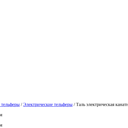
и тельферы
/
Электрические тельферы
/
Таль электрическая кана