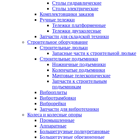
Столы гидравлические
Столы электрические
Комплектовщики заказов
Ручные тележки
Тележки платформенные
Тележки двухколесные
Запчасти для складской техники
Строительное оборудование
Строительные люльки
Запасные части к строительной люльке
Строительные подъемники
Ножничные подъемники
Коленчатые подъемники
Мачтовые телескопические
Запчасти к строительным
подъемникам
Виброплиты
Вибротрамбовки
Виброрейки
Запчасти для вибротехники
Колеса и колесные опоры
Промышленные
Аппаратные
Большегрузные полиуретановые
Большегрузные обрезиненные