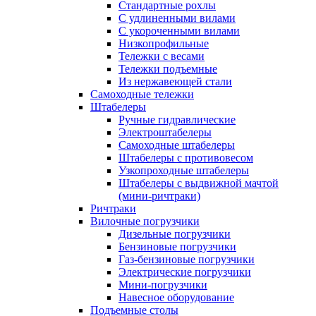
Стандартные рохлы
С удлиненными вилами
С укороченными вилами
Низкопрофильные
Тележки с весами
Тележки подъемные
Из нержавеющей стали
Самоходные тележки
Штабелеры
Ручные гидравлические
Электроштабелеры
Самоходные штабелеры
Штабелеры с противовесом
Узкопроходные штабелеры
Штабелеры с выдвижной мачтой
(мини-ричтраки)
Ричтраки
Вилочные погрузчики
Дизельные погрузчики
Бензиновые погрузчики
Газ-бензиновые погрузчики
Электрические погрузчики
Мини-погрузчики
Навесное оборудование
Подъемные столы