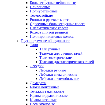
Большегрузные нейлоновые
Нейлоновые
Полиуретановые
Термостойкие
Ролики и рулевые колеса
Сдвоенные большегрузные колеса
Пневматические колеса
Колеса с литой резиной
Полипропиленовые колеса
Грузоподъемное оборудование
Тали
Тали ручные
Тележки для ручных талей
Тали электрические
Тележки для электрических талей
Лебедки
Лебедки ручные
Лебедки электрические
Лебедки автомобильные
Домкраты
Блоки монтажные
Тележки такелажные
Краны гидравлические
Краны козловые
Весы крановые