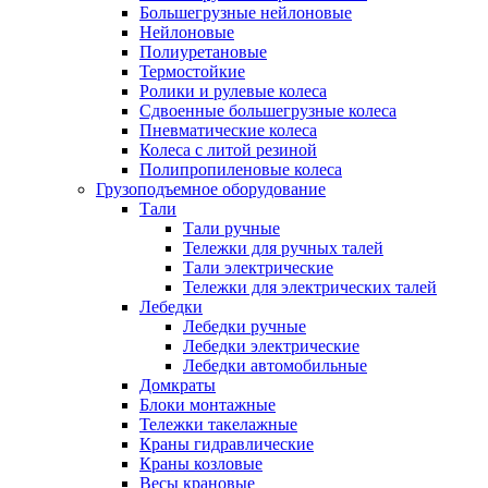
Большегрузные нейлоновые
Нейлоновые
Полиуретановые
Термостойкие
Ролики и рулевые колеса
Сдвоенные большегрузные колеса
Пневматические колеса
Колеса с литой резиной
Полипропиленовые колеса
Грузоподъемное оборудование
Тали
Тали ручные
Тележки для ручных талей
Тали электрические
Тележки для электрических талей
Лебедки
Лебедки ручные
Лебедки электрические
Лебедки автомобильные
Домкраты
Блоки монтажные
Тележки такелажные
Краны гидравлические
Краны козловые
Весы крановые