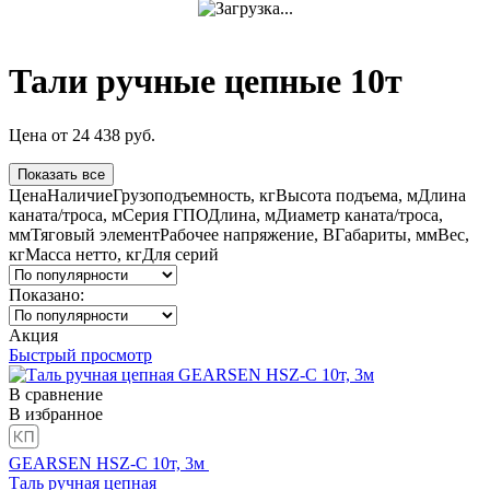
Тали ручные цепные 10т
Цена
от
24 438
руб.
Показать все
Цена
Наличие
Грузоподъемность, кг
Высота подъема, м
Длина
каната/троса, м
Серия ГПО
Длина, м
Диаметр каната/троса,
мм
Тяговый элемент
Рабочее напряжение, В
Габариты, мм
Вес,
кг
Масса нетто, кг
Для серий
Показано:
Акция
Быстрый просмотр
В сравнение
В избранное
GEARSEN HSZ-C 10т, 3м
Таль ручная цепная