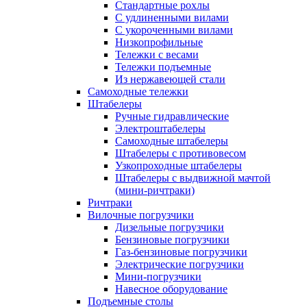
Стандартные рохлы
С удлиненными вилами
С укороченными вилами
Низкопрофильные
Тележки с весами
Тележки подъемные
Из нержавеющей стали
Самоходные тележки
Штабелеры
Ручные гидравлические
Электроштабелеры
Самоходные штабелеры
Штабелеры с противовесом
Узкопроходные штабелеры
Штабелеры с выдвижной мачтой
(мини-ричтраки)
Ричтраки
Вилочные погрузчики
Дизельные погрузчики
Бензиновые погрузчики
Газ-бензиновые погрузчики
Электрические погрузчики
Мини-погрузчики
Навесное оборудование
Подъемные столы