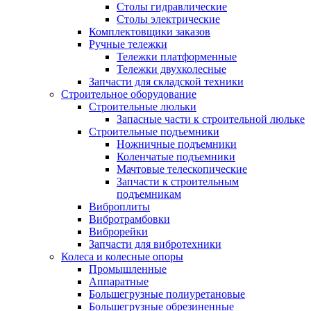
Столы гидравлические
Столы электрические
Комплектовщики заказов
Ручные тележки
Тележки платформенные
Тележки двухколесные
Запчасти для складской техники
Строительное оборудование
Строительные люльки
Запасные части к строительной люльке
Строительные подъемники
Ножничные подъемники
Коленчатые подъемники
Мачтовые телескопические
Запчасти к строительным
подъемникам
Виброплиты
Вибротрамбовки
Виброрейки
Запчасти для вибротехники
Колеса и колесные опоры
Промышленные
Аппаратные
Большегрузные полиуретановые
Большегрузные обрезиненные