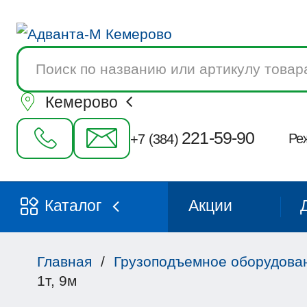
Поиск
товаров
Кемерово
221-59-90
Ре
+7 (384)
Каталог
Акции
Главная
/
Грузоподъемное оборудова
1т, 9м