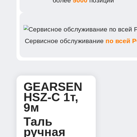
более
5000
позиций
Сервисное обслуживание
по всей 
GEARSEN
HSZ-C 1т,
9м
Таль
ручная