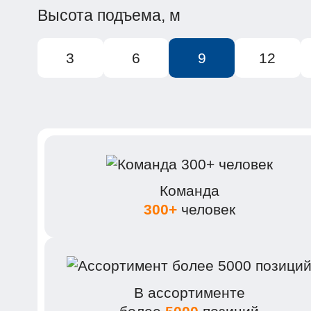
Высота подъема, м
3
6
9
12
Команда
300+
человек
В ассортименте