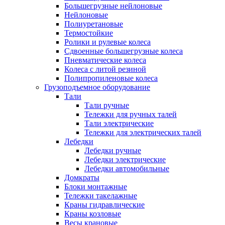
Большегрузные нейлоновые
Нейлоновые
Полиуретановые
Термостойкие
Ролики и рулевые колеса
Сдвоенные большегрузные колеса
Пневматические колеса
Колеса с литой резиной
Полипропиленовые колеса
Грузоподъемное оборудование
Тали
Тали ручные
Тележки для ручных талей
Тали электрические
Тележки для электрических талей
Лебедки
Лебедки ручные
Лебедки электрические
Лебедки автомобильные
Домкраты
Блоки монтажные
Тележки такелажные
Краны гидравлические
Краны козловые
Весы крановые