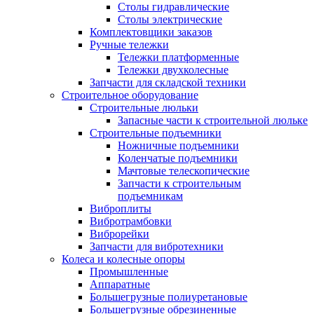
Столы гидравлические
Столы электрические
Комплектовщики заказов
Ручные тележки
Тележки платформенные
Тележки двухколесные
Запчасти для складской техники
Строительное оборудование
Строительные люльки
Запасные части к строительной люльке
Строительные подъемники
Ножничные подъемники
Коленчатые подъемники
Мачтовые телескопические
Запчасти к строительным
подъемникам
Виброплиты
Вибротрамбовки
Виброрейки
Запчасти для вибротехники
Колеса и колесные опоры
Промышленные
Аппаратные
Большегрузные полиуретановые
Большегрузные обрезиненные