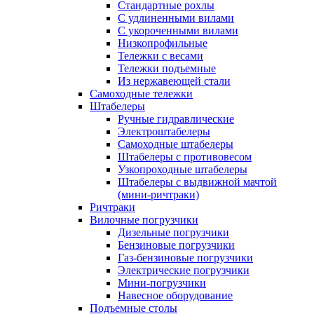
Стандартные рохлы
С удлиненными вилами
С укороченными вилами
Низкопрофильные
Тележки с весами
Тележки подъемные
Из нержавеющей стали
Самоходные тележки
Штабелеры
Ручные гидравлические
Электроштабелеры
Самоходные штабелеры
Штабелеры с противовесом
Узкопроходные штабелеры
Штабелеры с выдвижной мачтой
(мини-ричтраки)
Ричтраки
Вилочные погрузчики
Дизельные погрузчики
Бензиновые погрузчики
Газ-бензиновые погрузчики
Электрические погрузчики
Мини-погрузчики
Навесное оборудование
Подъемные столы