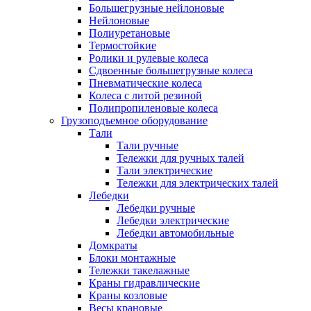
Большегрузные нейлоновые
Нейлоновые
Полиуретановые
Термостойкие
Ролики и рулевые колеса
Сдвоенные большегрузные колеса
Пневматические колеса
Колеса с литой резиной
Полипропиленовые колеса
Грузоподъемное оборудование
Тали
Тали ручные
Тележки для ручных талей
Тали электрические
Тележки для электрических талей
Лебедки
Лебедки ручные
Лебедки электрические
Лебедки автомобильные
Домкраты
Блоки монтажные
Тележки такелажные
Краны гидравлические
Краны козловые
Весы крановые