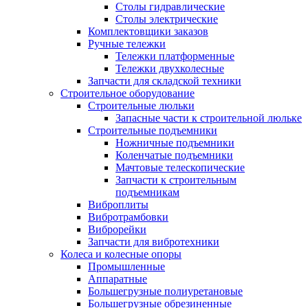
Столы гидравлические
Столы электрические
Комплектовщики заказов
Ручные тележки
Тележки платформенные
Тележки двухколесные
Запчасти для складской техники
Строительное оборудование
Строительные люльки
Запасные части к строительной люльке
Строительные подъемники
Ножничные подъемники
Коленчатые подъемники
Мачтовые телескопические
Запчасти к строительным
подъемникам
Виброплиты
Вибротрамбовки
Виброрейки
Запчасти для вибротехники
Колеса и колесные опоры
Промышленные
Аппаратные
Большегрузные полиуретановые
Большегрузные обрезиненные