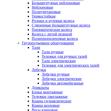
Большегрузные нейлоновые
Нейлоновые
Полиуретановые
Термостойкие
Ролики и рулевые колеса
Сдвоенные большегрузные колеса
Пневматические колеса
Колеса с литой резиной
Полипропиленовые колеса
Грузоподъемное оборудование
Тали
Тали ручные
Тележки для ручных талей
Тали электрические
Тележки для электрических талей
Лебедки
Лебедки ручные
Лебедки электрические
Лебедки автомобильные
Домкраты
Блоки монтажные
Тележки такелажные
Краны гидравлические
Краны козловые
Весы крановые