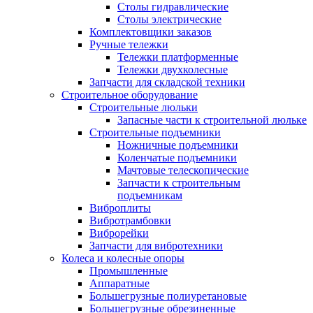
Столы гидравлические
Столы электрические
Комплектовщики заказов
Ручные тележки
Тележки платформенные
Тележки двухколесные
Запчасти для складской техники
Строительное оборудование
Строительные люльки
Запасные части к строительной люльке
Строительные подъемники
Ножничные подъемники
Коленчатые подъемники
Мачтовые телескопические
Запчасти к строительным
подъемникам
Виброплиты
Вибротрамбовки
Виброрейки
Запчасти для вибротехники
Колеса и колесные опоры
Промышленные
Аппаратные
Большегрузные полиуретановые
Большегрузные обрезиненные