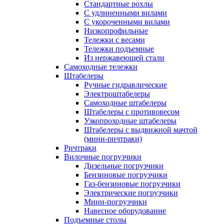
Стандартные рохлы
С удлиненными вилами
С укороченными вилами
Низкопрофильные
Тележки с весами
Тележки подъемные
Из нержавеющей стали
Самоходные тележки
Штабелеры
Ручные гидравлические
Электроштабелеры
Самоходные штабелеры
Штабелеры с противовесом
Узкопроходные штабелеры
Штабелеры с выдвижной мачтой
(мини-ричтраки)
Ричтраки
Вилочные погрузчики
Дизельные погрузчики
Бензиновые погрузчики
Газ-бензиновые погрузчики
Электрические погрузчики
Мини-погрузчики
Навесное оборудование
Подъемные столы