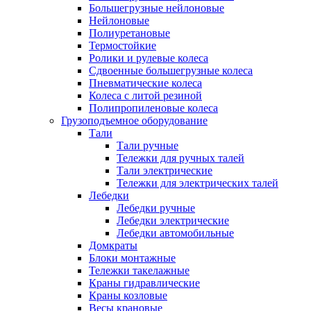
Большегрузные нейлоновые
Нейлоновые
Полиуретановые
Термостойкие
Ролики и рулевые колеса
Сдвоенные большегрузные колеса
Пневматические колеса
Колеса с литой резиной
Полипропиленовые колеса
Грузоподъемное оборудование
Тали
Тали ручные
Тележки для ручных талей
Тали электрические
Тележки для электрических талей
Лебедки
Лебедки ручные
Лебедки электрические
Лебедки автомобильные
Домкраты
Блоки монтажные
Тележки такелажные
Краны гидравлические
Краны козловые
Весы крановые