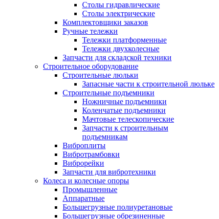
Столы гидравлические
Столы электрические
Комплектовщики заказов
Ручные тележки
Тележки платформенные
Тележки двухколесные
Запчасти для складской техники
Строительное оборудование
Строительные люльки
Запасные части к строительной люльке
Строительные подъемники
Ножничные подъемники
Коленчатые подъемники
Мачтовые телескопические
Запчасти к строительным
подъемникам
Виброплиты
Вибротрамбовки
Виброрейки
Запчасти для вибротехники
Колеса и колесные опоры
Промышленные
Аппаратные
Большегрузные полиуретановые
Большегрузные обрезиненные