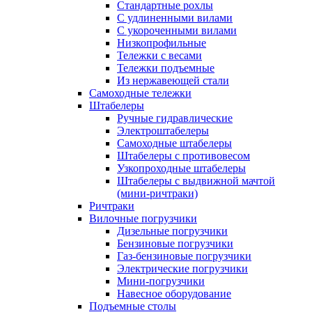
Стандартные рохлы
С удлиненными вилами
С укороченными вилами
Низкопрофильные
Тележки с весами
Тележки подъемные
Из нержавеющей стали
Самоходные тележки
Штабелеры
Ручные гидравлические
Электроштабелеры
Самоходные штабелеры
Штабелеры с противовесом
Узкопроходные штабелеры
Штабелеры с выдвижной мачтой
(мини-ричтраки)
Ричтраки
Вилочные погрузчики
Дизельные погрузчики
Бензиновые погрузчики
Газ-бензиновые погрузчики
Электрические погрузчики
Мини-погрузчики
Навесное оборудование
Подъемные столы