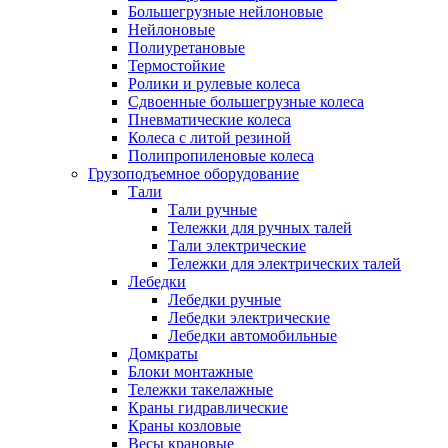
Большегрузные нейлоновые
Нейлоновые
Полиуретановые
Термостойкие
Ролики и рулевые колеса
Сдвоенные большегрузные колеса
Пневматические колеса
Колеса с литой резиной
Полипропиленовые колеса
Грузоподъемное оборудование
Тали
Тали ручные
Тележки для ручных талей
Тали электрические
Тележки для электрических талей
Лебедки
Лебедки ручные
Лебедки электрические
Лебедки автомобильные
Домкраты
Блоки монтажные
Тележки такелажные
Краны гидравлические
Краны козловые
Весы крановые