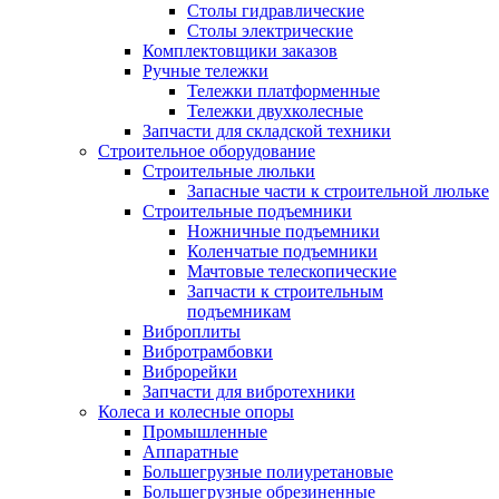
Столы гидравлические
Столы электрические
Комплектовщики заказов
Ручные тележки
Тележки платформенные
Тележки двухколесные
Запчасти для складской техники
Строительное оборудование
Строительные люльки
Запасные части к строительной люльке
Строительные подъемники
Ножничные подъемники
Коленчатые подъемники
Мачтовые телескопические
Запчасти к строительным
подъемникам
Виброплиты
Вибротрамбовки
Виброрейки
Запчасти для вибротехники
Колеса и колесные опоры
Промышленные
Аппаратные
Большегрузные полиуретановые
Большегрузные обрезиненные