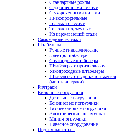
Стандартные рохлы
С удлиненными вилами
С укороченными вилами
Низкопрофильные
Тележки с весами
Тележки подъемные
Из нержавеющей стали
Самоходные тележки
Штабелеры
Ручные гидравлические
Электроштабелеры
Самоходные штабелеры
Штабелеры с противовесом
Узкопроходные штабелеры
Штабелеры с выдвижной мачтой
(мини-ричтраки)
Ричтраки
Вилочные погрузчики
Дизельные погрузчики
Бензиновые погрузчики
Газ-бензиновые погрузчики
Электрические погрузчики
Мини-погрузчики
Навесное оборудование
Подъемные столы