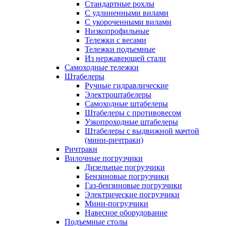
Стандартные рохлы
С удлиненными вилами
С укороченными вилами
Низкопрофильные
Тележки с весами
Тележки подъемные
Из нержавеющей стали
Самоходные тележки
Штабелеры
Ручные гидравлические
Электроштабелеры
Самоходные штабелеры
Штабелеры с противовесом
Узкопроходные штабелеры
Штабелеры с выдвижной мачтой
(мини-ричтраки)
Ричтраки
Вилочные погрузчики
Дизельные погрузчики
Бензиновые погрузчики
Газ-бензиновые погрузчики
Электрические погрузчики
Мини-погрузчики
Навесное оборудование
Подъемные столы