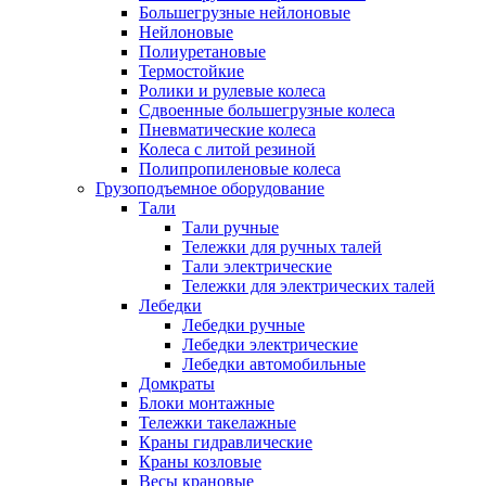
Большегрузные нейлоновые
Нейлоновые
Полиуретановые
Термостойкие
Ролики и рулевые колеса
Сдвоенные большегрузные колеса
Пневматические колеса
Колеса с литой резиной
Полипропиленовые колеса
Грузоподъемное оборудование
Тали
Тали ручные
Тележки для ручных талей
Тали электрические
Тележки для электрических талей
Лебедки
Лебедки ручные
Лебедки электрические
Лебедки автомобильные
Домкраты
Блоки монтажные
Тележки такелажные
Краны гидравлические
Краны козловые
Весы крановые