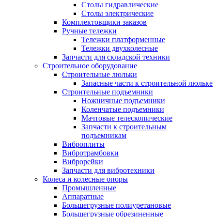
Столы гидравлические
Столы электрические
Комплектовщики заказов
Ручные тележки
Тележки платформенные
Тележки двухколесные
Запчасти для складской техники
Строительное оборудование
Строительные люльки
Запасные части к строительной люльке
Строительные подъемники
Ножничные подъемники
Коленчатые подъемники
Мачтовые телескопические
Запчасти к строительным
подъемникам
Виброплиты
Вибротрамбовки
Виброрейки
Запчасти для вибротехники
Колеса и колесные опоры
Промышленные
Аппаратные
Большегрузные полиуретановые
Большегрузные обрезиненные