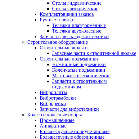
Столы гидравлические
Столы электрические
Комплектовщики заказов
Ручные тележки
Тележки платформенные
Тележки двухколесные
Запчасти для складской техники
Строительное оборудование
Строительные люльки
Запасные части к строительной люльке
Строительные подъемники
Ножничные подъемники
Коленчатые подъемники
Мачтовые телескопические
Запчасти к строительным
подъемникам
Виброплиты
Вибротрамбовки
Виброрейки
Запчасти для вибротехники
Колеса и колесные опоры
Промышленные
Аппаратные
Большегрузные полиуретановые
Большегрузные обрезиненные