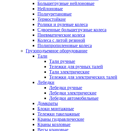
Большегрузные нейлоновые
Нейлоновые
Полиуретановые
Термостойкие
Ролики и рулевые колеса
Сдвоенные большегрузные колеса
Пневматические колеса
Колеса с литой резиной
Полипропиленовые колеса
Грузоподъемное оборудование
Тали
Тали ручные
Тележки для ручных талей
Тали электрические
Тележки для электрических талей
Лебедки
Лебедки ручные
Лебедки электрические
Лебедки автомобильные
Домкраты
Блоки монтажные
Тележки такелажные
Краны гидравлические
Краны козловые
Весы крановые