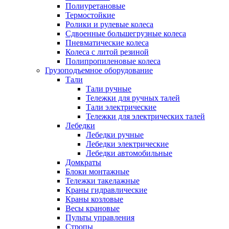
Полиуретановые
Термостойкие
Ролики и рулевые колеса
Сдвоенные большегрузные колеса
Пневматические колеса
Колеса с литой резиной
Полипропиленовые колеса
Грузоподъемное оборудование
Тали
Тали ручные
Тележки для ручных талей
Тали электрические
Тележки для электрических талей
Лебедки
Лебедки ручные
Лебедки электрические
Лебедки автомобильные
Домкраты
Блоки монтажные
Тележки такелажные
Краны гидравлические
Краны козловые
Весы крановые
Пульты управления
Стропы