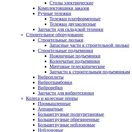
Столы электрические
Комплектовщики заказов
Ручные тележки
Тележки платформенные
Тележки двухколесные
Запчасти для складской техники
Строительное оборудование
Строительные люльки
Запасные части к строительной люльке
Строительные подъемники
Ножничные подъемники
Коленчатые подъемники
Мачтовые телескопические
Запчасти к строительным подъемникам
Виброплиты
Вибротрамбовки
Виброрейки
Запчасти для вибротехники
Колеса и колесные опоры
Промышленные
Аппаратные
Большегрузные полиуретановые
Большегрузные обрезиненные
Большегрузные нейлоновые
Нейлоновые