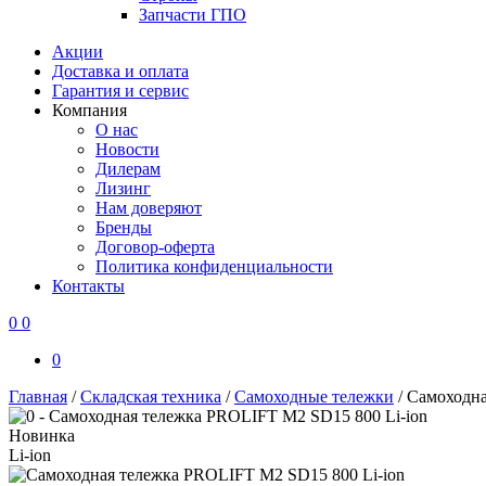
Запчасти ГПО
Акции
Доставка и оплата
Гарантия и сервис
Компания
О нас
Новости
Дилерам
Лизинг
Нам доверяют
Бренды
Договор-оферта
Политика конфиденциальности
Контакты
0
0
0
Главная
/
Складская техника
/
Самоходные тележки
/
Самоходна
Новинка
Li-ion