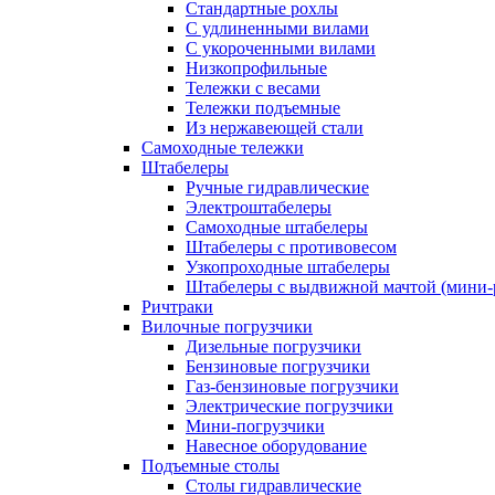
Стандартные рохлы
С удлиненными вилами
С укороченными вилами
Низкопрофильные
Тележки с весами
Тележки подъемные
Из нержавеющей стали
Самоходные тележки
Штабелеры
Ручные гидравлические
Электроштабелеры
Самоходные штабелеры
Штабелеры с противовесом
Узкопроходные штабелеры
Штабелеры с выдвижной мачтой (мини-
Ричтраки
Вилочные погрузчики
Дизельные погрузчики
Бензиновые погрузчики
Газ-бензиновые погрузчики
Электрические погрузчики
Мини-погрузчики
Навесное оборудование
Подъемные столы
Столы гидравлические