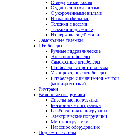
Стандартные рохлы
С удлиненными вилами
С укороченными вилами
Низкопрофильные
Тележки с весами
Тележки подъемные
Из нержавеющей стали
Самоходные тележки
Штабелеры
Ручные гидравлические
Электроштабелеры
Самоходные штабелеры
Штабелеры с противовесом
Узкопроходные штабелеры
Штабелеры с выдвижной мачтой
(мини-ричтраки)
Ричтраки
Вилочные погрузчики
Дизельные погрузчики
Бензиновые погрузчики
Газ-бензиновые погрузчики
Электрические погрузчики
Мини-погрузчики
Навесное оборудование
Подъемные столы