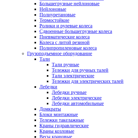
Большегрузные нейлоновые
Нейлоновые
Полиуретановые
Термостойкие
Ролики и рулевые колеса
Сдвоенные большегрузные колеса
Пневматические колеса
Колеса с литой резиной
Полипропиленовые колеса
Грузоподъемное оборудование
Тали
Тали ручные
Тележки для ручных талей
Тали электрические
Тележки для электрических талей
Лебедки
Лебедки ручные
Лебедки электрические
Лебедки автомобильные
Домкраты
Блоки монтажные
Тележки такелажные
Краны гидравлические
Краны козловые
Весы крановые