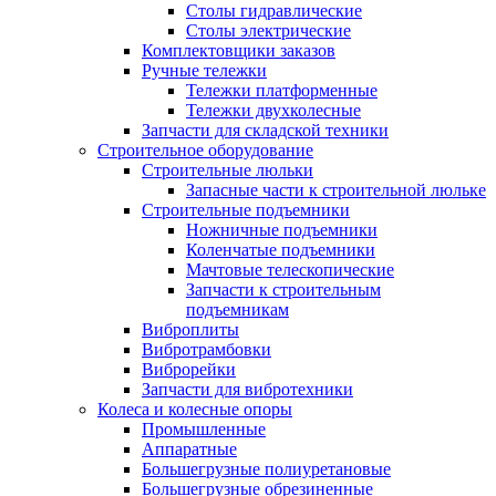
Столы гидравлические
Столы электрические
Комплектовщики заказов
Ручные тележки
Тележки платформенные
Тележки двухколесные
Запчасти для складской техники
Строительное оборудование
Строительные люльки
Запасные части к строительной люльке
Строительные подъемники
Ножничные подъемники
Коленчатые подъемники
Мачтовые телескопические
Запчасти к строительным
подъемникам
Виброплиты
Вибротрамбовки
Виброрейки
Запчасти для вибротехники
Колеса и колесные опоры
Промышленные
Аппаратные
Большегрузные полиуретановые
Большегрузные обрезиненные