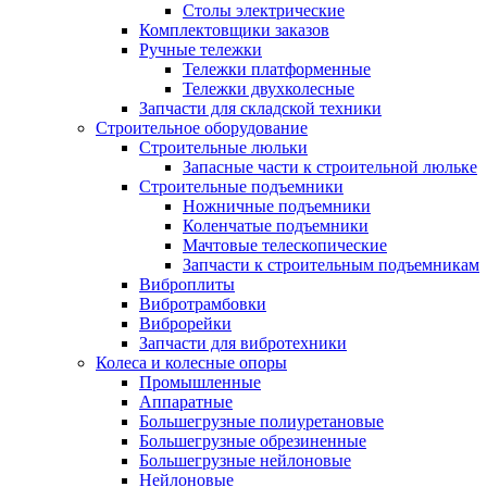
Столы электрические
Комплектовщики заказов
Ручные тележки
Тележки платформенные
Тележки двухколесные
Запчасти для складской техники
Строительное оборудование
Строительные люльки
Запасные части к строительной люльке
Строительные подъемники
Ножничные подъемники
Коленчатые подъемники
Мачтовые телескопические
Запчасти к строительным подъемникам
Виброплиты
Вибротрамбовки
Виброрейки
Запчасти для вибротехники
Колеса и колесные опоры
Промышленные
Аппаратные
Большегрузные полиуретановые
Большегрузные обрезиненные
Большегрузные нейлоновые
Нейлоновые