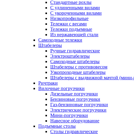
Стандартные рохлы
С удлиненными вилами
С укороченными вилами
Низкопрофильные
Тележки с весами
Тележки подъемные
Из нержавеющей стали
Самоходные тележки
Штабелеры
Ручные гидравлические
Электроштабелеры
Самоходные штабелеры
Штабелеры с противовесом
Узкопроходные штабелеры
Штабелеры с выдвижной мачтой (мини-
Ричтраки
Вилочные погрузчики
Дизельные погрузчики
Бензиновые погрузчики
Газ-бензиновые погрузчики
Электрические погрузчики
Мини-погрузчики
Навесное оборудование
Подъемные столы
Столы гидравлические