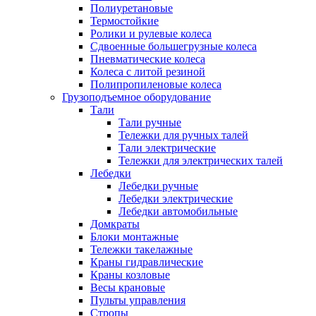
Полиуретановые
Термостойкие
Ролики и рулевые колеса
Сдвоенные большегрузные колеса
Пневматические колеса
Колеса с литой резиной
Полипропиленовые колеса
Грузоподъемное оборудование
Тали
Тали ручные
Тележки для ручных талей
Тали электрические
Тележки для электрических талей
Лебедки
Лебедки ручные
Лебедки электрические
Лебедки автомобильные
Домкраты
Блоки монтажные
Тележки такелажные
Краны гидравлические
Краны козловые
Весы крановые
Пульты управления
Стропы