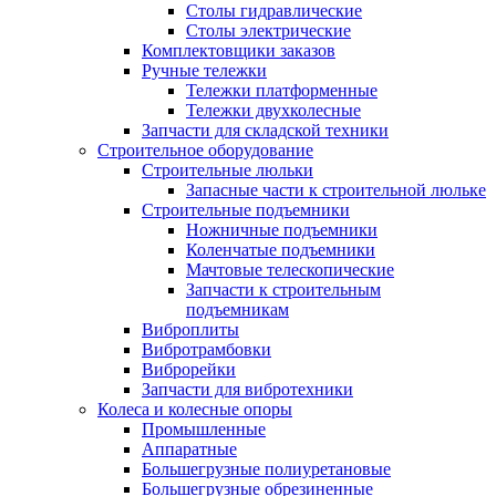
Столы гидравлические
Столы электрические
Комплектовщики заказов
Ручные тележки
Тележки платформенные
Тележки двухколесные
Запчасти для складской техники
Строительное оборудование
Строительные люльки
Запасные части к строительной люльке
Строительные подъемники
Ножничные подъемники
Коленчатые подъемники
Мачтовые телескопические
Запчасти к строительным
подъемникам
Виброплиты
Вибротрамбовки
Виброрейки
Запчасти для вибротехники
Колеса и колесные опоры
Промышленные
Аппаратные
Большегрузные полиуретановые
Большегрузные обрезиненные