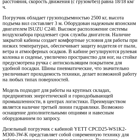
расстояния, скорость движения (с грузом/без) равна 18/18 км/
ч.
Погрузчик обладает грузоподъемностью 2500 кг, высота
подъема вил составляет 3 м. Оборудован надежным японским
двигателем ISUZU C240. Высокое расположение системы
воздухозабора продлевает срок службы двигателя. Наличие
закрытой кабины создает комфортные условия для работы при
низких температурах, обеспечивает защиту водителя от пыли,
ветра и атмосферных осадков. В кабине регулируются рулевая
колонка и сиденье, увеличено пространство для ног, на стойке
предусмотрена ручка с антискользящим покрытием для
удобной посадки. Шины пневматические, что значительно
увеличивает проходимость техники, делает возможной работу
на любых типах поверхностей.
Модель подходит для работы на крупных складах,
предприятиях энергетической и горнодобывающей
промышленности, в центрах логистики. Преимуществом
является наличие третьей линии гидравлики. Возможно
оснащение дополнительными опциями и навесным
оборудованием по запросу.
Дизельный погрузчик с кабиной YETT CPCD25-WS1K2-
M300-3W-K представляет собой современную технику для