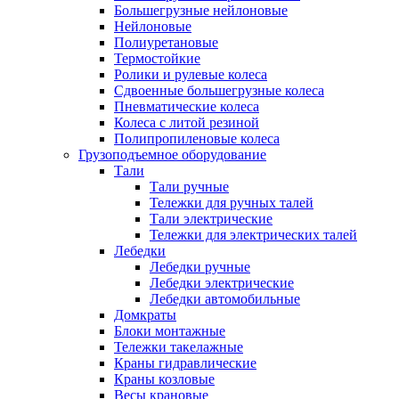
Большегрузные нейлоновые
Нейлоновые
Полиуретановые
Термостойкие
Ролики и рулевые колеса
Сдвоенные большегрузные колеса
Пневматические колеса
Колеса с литой резиной
Полипропиленовые колеса
Грузоподъемное оборудование
Тали
Тали ручные
Тележки для ручных талей
Тали электрические
Тележки для электрических талей
Лебедки
Лебедки ручные
Лебедки электрические
Лебедки автомобильные
Домкраты
Блоки монтажные
Тележки такелажные
Краны гидравлические
Краны козловые
Весы крановые