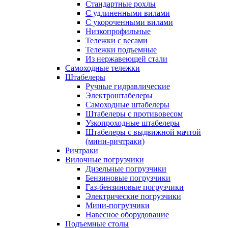
Стандартные рохлы
С удлиненными вилами
С укороченными вилами
Низкопрофильные
Тележки с весами
Тележки подъемные
Из нержавеющей стали
Самоходные тележки
Штабелеры
Ручные гидравлические
Электроштабелеры
Самоходные штабелеры
Штабелеры с противовесом
Узкопроходные штабелеры
Штабелеры с выдвижной мачтой
(мини-ричтраки)
Ричтраки
Вилочные погрузчики
Дизельные погрузчики
Бензиновые погрузчики
Газ-бензиновые погрузчики
Электрические погрузчики
Мини-погрузчики
Навесное оборудование
Подъемные столы