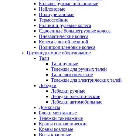
Большегрузные нейлоновые
Нейлоновые
Полиуретановые
Термостойкие
Ролики и рулевые колеса
Сдвоенные большегрузные колеса
Пневматические колеса
Колеса с литой резиной
Полипропиленовые колеса
Грузоподъемное оборудование
Тали
Тали ручные
Тележки для ручных талей
Тали электрические
Тележки для электрических талей
Лебедки
Лебедки ручные
Лебедки электрические
Лебедки автомобильные
Домкраты
Блоки монтажные
Тележки такелажные
Краны гидравлические
Краны козловые
Весы крановые