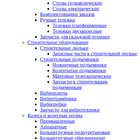
Столы гидравлические
Столы электрические
Комплектовщики заказов
Ручные тележки
Тележки платформенные
Тележки двухколесные
Запчасти для складской техники
Строительное оборудование
Строительные люльки
Запасные части к строительной люльке
Строительные подъемники
Ножничные подъемники
Коленчатые подъемники
Мачтовые телескопические
Запчасти к строительным
подъемникам
Виброплиты
Вибротрамбовки
Виброрейки
Запчасти для вибротехники
Колеса и колесные опоры
Промышленные
Аппаратные
Большегрузные полиуретановые
Большегрузные обрезиненные