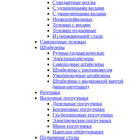
Стандартные рохлы
С удлиненными вилами
С укороченными вилами
Низкопрофильные
Тележки с весами
Тележки подъемные
Из нержавеющей стали
Самоходные тележки
Штабелеры
Ручные гидравлические
Электроштабелеры
Самоходные штабелеры
Штабелеры с противовесом
Узкопроходные штабелеры
Штабелеры с выдвижной мачтой
(мини-ричтраки)
Ричтраки
Вилочные погрузчики
Дизельные погрузчики
Бензиновые погрузчики
Газ-бензиновые погрузчики
Электрические погрузчики
Мини-погрузчики
Навесное оборудование
Подъемные столы