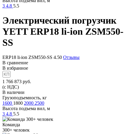
Высота подъема вил, м
3
4.8
5.5
Электрический погрузчик
YETT ERP18 li-ion ZSM550-
SS
ERP18 li-ion ZSM550-SS
4.50
Отзывы
В сравнение
В избранное
1 766 873
руб.
(с НДС)
В наличии
Грузоподъемность, кг
1600
1800
2000
2500
Высота подъема вил, м
3
4.8
5.5
Команда
300+
человек