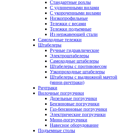
Стандартные рохлы
С удлиненными вилами
С укороченными вилами
Низкопрофильные
Тележки с весами
Тележки подъемные
Из нержавеющей стали
Самоходные тележки
Штабелеры
Ручные гидравлические
Электроштабелеры
Самоходные штабелеры
Штабелеры с противовесом
Узкопроходные штабелеры
Штабелеры с выдвижной мачтой
(мини-ричтраки)
Ричтраки
Вилочные погрузчики
Дизельные погрузчики
Бензиновые погрузчики
Газ-бензиновые погрузчики
Электрические погрузчики
Мини-погрузчики
Навесное оборудование
Подъемные столы