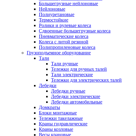
Большегрузные нейлоновые
Нейлоновые
Полиуретановые
Термостойкие
Ролики и рулевые колеса
Сдвоенные большегрузные колеса
Пневматические колеса
Колеса с литой резиной
Полипропиленовые колеса
Грузоподъемное оборудование
Тали
Тали ручные
Тележки для ручных талей
Тали электрические
Тележки для электрических талей
Лебедки
Лебедки ручные
Лебедки электрические
Лебедки автомобильные
Домкраты
Блоки монтажные
Тележки такелажные
Краны гидравлические
Краны козловые
Весы крановые