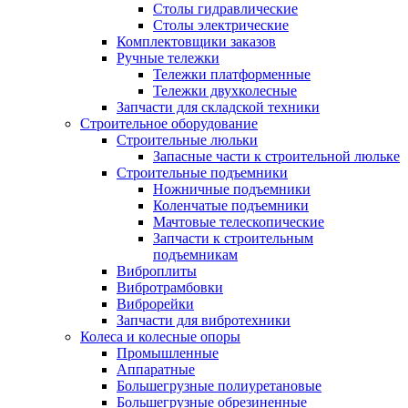
Столы гидравлические
Столы электрические
Комплектовщики заказов
Ручные тележки
Тележки платформенные
Тележки двухколесные
Запчасти для складской техники
Строительное оборудование
Строительные люльки
Запасные части к строительной люльке
Строительные подъемники
Ножничные подъемники
Коленчатые подъемники
Мачтовые телескопические
Запчасти к строительным
подъемникам
Виброплиты
Вибротрамбовки
Виброрейки
Запчасти для вибротехники
Колеса и колесные опоры
Промышленные
Аппаратные
Большегрузные полиуретановые
Большегрузные обрезиненные