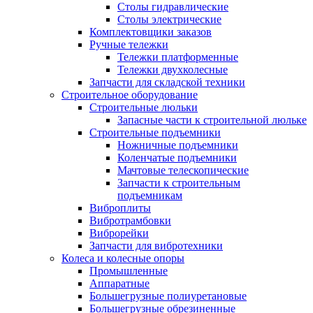
Столы гидравлические
Столы электрические
Комплектовщики заказов
Ручные тележки
Тележки платформенные
Тележки двухколесные
Запчасти для складской техники
Строительное оборудование
Строительные люльки
Запасные части к строительной люльке
Строительные подъемники
Ножничные подъемники
Коленчатые подъемники
Мачтовые телескопические
Запчасти к строительным
подъемникам
Виброплиты
Вибротрамбовки
Виброрейки
Запчасти для вибротехники
Колеса и колесные опоры
Промышленные
Аппаратные
Большегрузные полиуретановые
Большегрузные обрезиненные