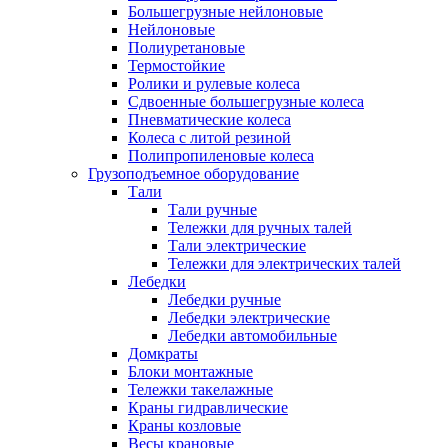
Большегрузные нейлоновые
Нейлоновые
Полиуретановые
Термостойкие
Ролики и рулевые колеса
Сдвоенные большегрузные колеса
Пневматические колеса
Колеса с литой резиной
Полипропиленовые колеса
Грузоподъемное оборудование
Тали
Тали ручные
Тележки для ручных талей
Тали электрические
Тележки для электрических талей
Лебедки
Лебедки ручные
Лебедки электрические
Лебедки автомобильные
Домкраты
Блоки монтажные
Тележки такелажные
Краны гидравлические
Краны козловые
Весы крановые