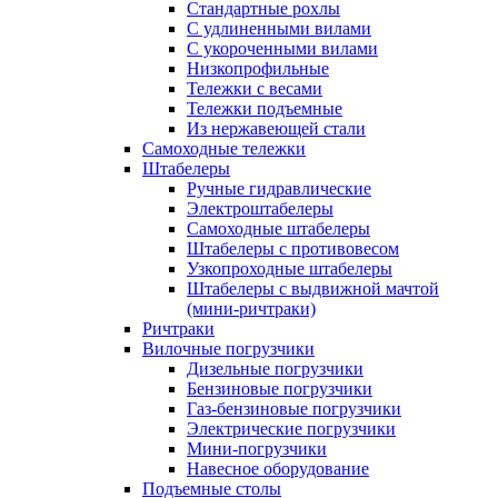
Стандартные рохлы
С удлиненными вилами
С укороченными вилами
Низкопрофильные
Тележки с весами
Тележки подъемные
Из нержавеющей стали
Самоходные тележки
Штабелеры
Ручные гидравлические
Электроштабелеры
Самоходные штабелеры
Штабелеры с противовесом
Узкопроходные штабелеры
Штабелеры с выдвижной мачтой
(мини-ричтраки)
Ричтраки
Вилочные погрузчики
Дизельные погрузчики
Бензиновые погрузчики
Газ-бензиновые погрузчики
Электрические погрузчики
Мини-погрузчики
Навесное оборудование
Подъемные столы