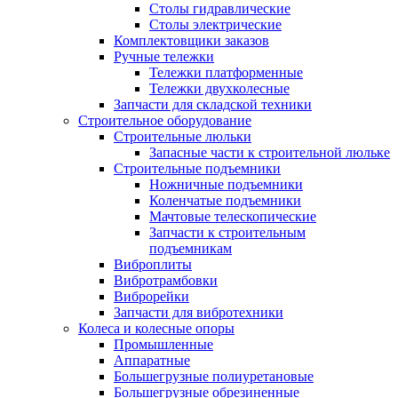
Столы гидравлические
Столы электрические
Комплектовщики заказов
Ручные тележки
Тележки платформенные
Тележки двухколесные
Запчасти для складской техники
Строительное оборудование
Строительные люльки
Запасные части к строительной люльке
Строительные подъемники
Ножничные подъемники
Коленчатые подъемники
Мачтовые телескопические
Запчасти к строительным
подъемникам
Виброплиты
Вибротрамбовки
Виброрейки
Запчасти для вибротехники
Колеса и колесные опоры
Промышленные
Аппаратные
Большегрузные полиуретановые
Большегрузные обрезиненные