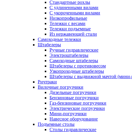
Стандартные рохлы
С удлиненными вилами
С укороченными вилами
Низкопрофильные
Тележки с весами
Тележки подъемные
Из нержавеющей стали
Самоходные тележки
Штабелеры
Ручные гидравлические
Электроштабелеры
Самоходные штабелеры
Штабелеры с противовесом
Узкопроходные штабелеры
Штабелеры с выдвижной мачтой (мини-
Ричтраки
Вилочные погрузчики
Дизельные погрузчики
Бензиновые погрузчики
Газ-бензиновые погрузчики
Электрические погрузчики
Мини-погрузчики
Навесное оборудование
Подъемные столы
Столы гидравлические