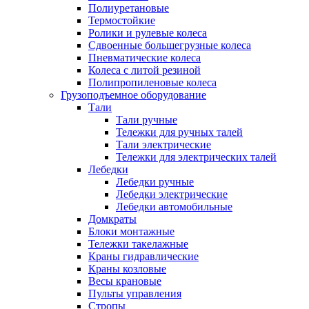
Полиуретановые
Термостойкие
Ролики и рулевые колеса
Сдвоенные большегрузные колеса
Пневматические колеса
Колеса с литой резиной
Полипропиленовые колеса
Грузоподъемное оборудование
Тали
Тали ручные
Тележки для ручных талей
Тали электрические
Тележки для электрических талей
Лебедки
Лебедки ручные
Лебедки электрические
Лебедки автомобильные
Домкраты
Блоки монтажные
Тележки такелажные
Краны гидравлические
Краны козловые
Весы крановые
Пульты управления
Стропы