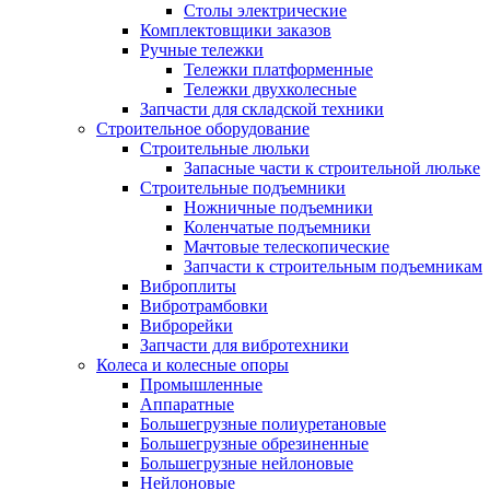
Столы электрические
Комплектовщики заказов
Ручные тележки
Тележки платформенные
Тележки двухколесные
Запчасти для складской техники
Строительное оборудование
Строительные люльки
Запасные части к строительной люльке
Строительные подъемники
Ножничные подъемники
Коленчатые подъемники
Мачтовые телескопические
Запчасти к строительным подъемникам
Виброплиты
Вибротрамбовки
Виброрейки
Запчасти для вибротехники
Колеса и колесные опоры
Промышленные
Аппаратные
Большегрузные полиуретановые
Большегрузные обрезиненные
Большегрузные нейлоновые
Нейлоновые