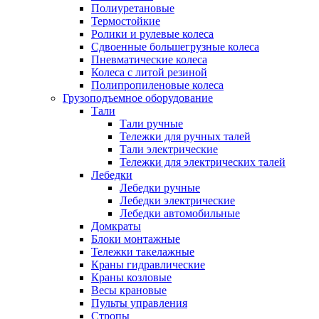
Полиуретановые
Термостойкие
Ролики и рулевые колеса
Сдвоенные большегрузные колеса
Пневматические колеса
Колеса с литой резиной
Полипропиленовые колеса
Грузоподъемное оборудование
Тали
Тали ручные
Тележки для ручных талей
Тали электрические
Тележки для электрических талей
Лебедки
Лебедки ручные
Лебедки электрические
Лебедки автомобильные
Домкраты
Блоки монтажные
Тележки такелажные
Краны гидравлические
Краны козловые
Весы крановые
Пульты управления
Стропы