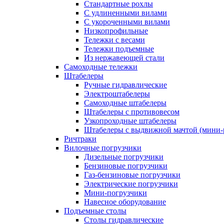
Стандартные рохлы
С удлиненными вилами
С укороченными вилами
Низкопрофильные
Тележки с весами
Тележки подъемные
Из нержавеющей стали
Самоходные тележки
Штабелеры
Ручные гидравлические
Электроштабелеры
Самоходные штабелеры
Штабелеры с противовесом
Узкопроходные штабелеры
Штабелеры с выдвижной мачтой (мини-
Ричтраки
Вилочные погрузчики
Дизельные погрузчики
Бензиновые погрузчики
Газ-бензиновые погрузчики
Электрические погрузчики
Мини-погрузчики
Навесное оборудование
Подъемные столы
Столы гидравлические