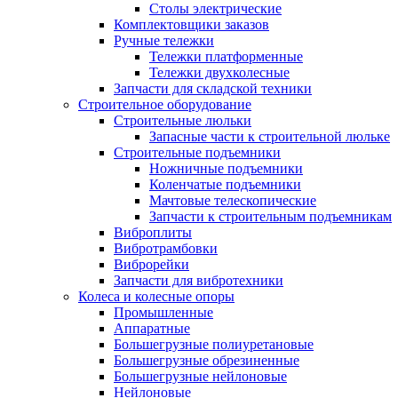
Столы электрические
Комплектовщики заказов
Ручные тележки
Тележки платформенные
Тележки двухколесные
Запчасти для складской техники
Строительное оборудование
Строительные люльки
Запасные части к строительной люльке
Строительные подъемники
Ножничные подъемники
Коленчатые подъемники
Мачтовые телескопические
Запчасти к строительным подъемникам
Виброплиты
Вибротрамбовки
Виброрейки
Запчасти для вибротехники
Колеса и колесные опоры
Промышленные
Аппаратные
Большегрузные полиуретановые
Большегрузные обрезиненные
Большегрузные нейлоновые
Нейлоновые