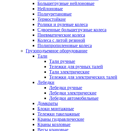
Большегрузные нейлоновые
Нейлоновые
Полиуретановые
Термостойкие
Ролики и рулевые колеса
Сдвоенные большегрузные колеса
Пневматические колеса
Колеса с литой резиной
Полипропиленовые колеса
Грузоподъемное оборудование
Тали
Тали ручные
Тележки для ручных талей
Тали электрические
Тележки для электрических талей
Лебедки
Лебедки ручные
Лебедки электрические
Лебедки автомобильные
Домкраты
Блоки монтажные
Тележки такелажные
Краны гидравлические
Краны козловые
Весы крановые