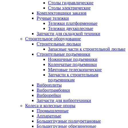
Столы гидравлические
Столы электрические
Комплектовщики заказов
Ручные тележки
Тележки платформенные
Тележки двухколесные
Запчасти для складской техники
Строительное оборудование
Строительные люльки
Запасные части к строительной люльке
Строительные подъемники
Ножничные подъемники
Коленчатые подъемники
Мачтовые телескопические
Запчасти к строительным
подъемникам
Виброплиты
Вибротрамбовки
Виброрейки
Запчасти для вибротехники
Колеса и колесные опоры
Промышленные
Аппаратные
Большегрузные полиуретановые
Большегрузные обрезиненные