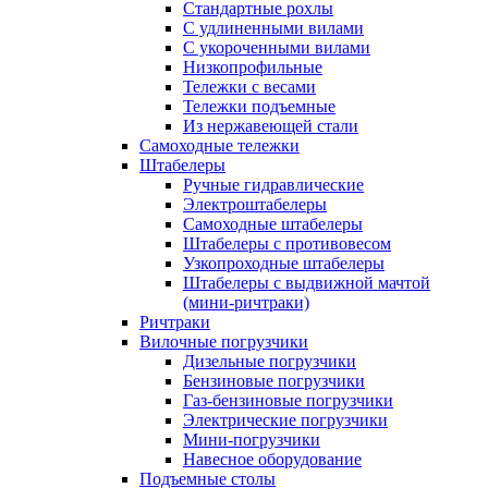
Стандартные рохлы
С удлиненными вилами
С укороченными вилами
Низкопрофильные
Тележки с весами
Тележки подъемные
Из нержавеющей стали
Самоходные тележки
Штабелеры
Ручные гидравлические
Электроштабелеры
Самоходные штабелеры
Штабелеры с противовесом
Узкопроходные штабелеры
Штабелеры с выдвижной мачтой
(мини-ричтраки)
Ричтраки
Вилочные погрузчики
Дизельные погрузчики
Бензиновые погрузчики
Газ-бензиновые погрузчики
Электрические погрузчики
Мини-погрузчики
Навесное оборудование
Подъемные столы