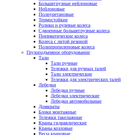
Большегрузные нейлоновые
Нейлоновые
Полиуретановые
Термостойкие
Ролики и рулевые колеса
Сдвоенные большегрузные колеса
Пневматические колеса
Колеса с литой резиной
Полипропиленовые колеса
Грузоподъемное оборудование
Тали
Тали ручные
Тележки для ручных талей
Тали электрические
Тележки для электрических талей
Лебедки
Лебедки ручные
Лебедки электрические
Лебедки автомобильные
Домкраты
Блоки монтажные
Тележки такелажные
Краны гидравлические
Краны козловые
Весы крановые