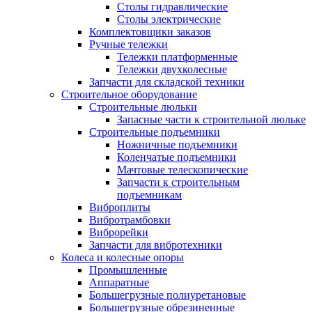
Столы гидравлические
Столы электрические
Комплектовщики заказов
Ручные тележки
Тележки платформенные
Тележки двухколесные
Запчасти для складской техники
Строительное оборудование
Строительные люльки
Запасные части к строительной люльке
Строительные подъемники
Ножничные подъемники
Коленчатые подъемники
Мачтовые телескопические
Запчасти к строительным
подъемникам
Виброплиты
Вибротрамбовки
Виброрейки
Запчасти для вибротехники
Колеса и колесные опоры
Промышленные
Аппаратные
Большегрузные полиуретановые
Большегрузные обрезиненные