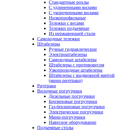
Стандартные рохлы
С удлиненными вилами
С укороченными вилами
Низкопрофильные
Тележки с весами
Тележки подъемные
Из нержавеющей стали
Самоходные тележки
Штабелеры
Ручные гидравлические
Электроштабелеры
Самоходные штабелеры
Штабелеры с противовесом
Узкопроходные штабелеры
Штабелеры с выдвижной мачтой
(мини-ричтраки)
Ричтраки
Вилочные погрузчики
Дизельные погрузчики
Бензиновые погрузчики
Газ-бензиновые погрузчики
Электрические погрузчики
Мини-погрузчики
Навесное оборудование
Подъемные столы