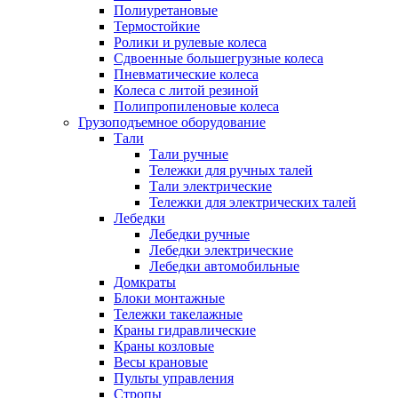
Полиуретановые
Термостойкие
Ролики и рулевые колеса
Сдвоенные большегрузные колеса
Пневматические колеса
Колеса с литой резиной
Полипропиленовые колеса
Грузоподъемное оборудование
Тали
Тали ручные
Тележки для ручных талей
Тали электрические
Тележки для электрических талей
Лебедки
Лебедки ручные
Лебедки электрические
Лебедки автомобильные
Домкраты
Блоки монтажные
Тележки такелажные
Краны гидравлические
Краны козловые
Весы крановые
Пульты управления
Стропы