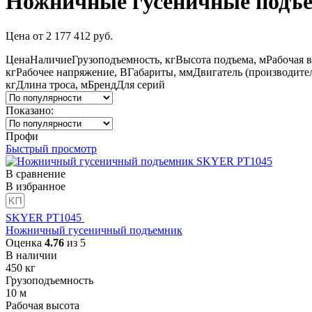
Ножничные гусеничные подъ
Цена
от
2 177 412
руб.
Цена
Наличие
Грузоподъемность, кг
Высота подъема, м
Рабочая в
кг
Рабочее напряжение, В
Габариты, мм
Двигатель (производите
кг
Длина троса, м
Бренд
Для серий
Показано:
Профи
Быстрый просмотр
В сравнение
В избранное
SKYER PT1045
Ножничный гусеничный подъемник
Оценка
4.76
из 5
В наличии
450
кг
Грузоподъемность
10
м
Рабочая высота