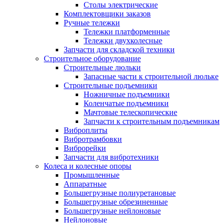
Столы электрические
Комплектовщики заказов
Ручные тележки
Тележки платформенные
Тележки двухколесные
Запчасти для складской техники
Строительное оборудование
Строительные люльки
Запасные части к строительной люльке
Строительные подъемники
Ножничные подъемники
Коленчатые подъемники
Мачтовые телескопические
Запчасти к строительным подъемникам
Виброплиты
Вибротрамбовки
Виброрейки
Запчасти для вибротехники
Колеса и колесные опоры
Промышленные
Аппаратные
Большегрузные полиуретановые
Большегрузные обрезиненные
Большегрузные нейлоновые
Нейлоновые