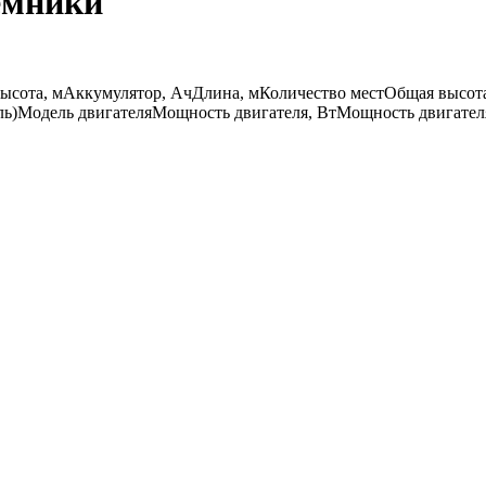
емники
ысота, м
Аккумулятор, Ач
Длина, м
Количество мест
Общая высот
ль)
Модель двигателя
Мощность двигателя, Вт
Мощность двигател