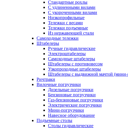
Стандартные рохлы
С удлиненными вилами
С укороченными вилами
Низкопрофильные
Тележки с весами
Тележки подъемные
Из нержавеющей стали
Самоходные тележки
Штабелеры
Ручные гидравлические
Электроштабелеры
Самоходные штабелеры
Штабелеры с противовесом
Узкопроходные штабелеры
Штабелеры с выдвижной мачтой (мини-
Ричтраки
Вилочные погрузчики
Дизельные погрузчики
Бензиновые погрузчики
Газ-бензиновые погрузчики
Электрические погрузчики
Мини-погрузчики
Навесное оборудование
Подъемные столы
Столы гидравлические